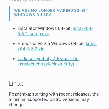
WE ARE NO LONGER MAKING 32-BIT
WINDOWS BUILDS.
Inštalátor Windows 64-bit:
krita-x64-
5.3.2-setup.exe
Prenosná verzia Windows 64-bit:
krita-
x64-5.3.2.zip
Ladiace symboly. (Rozbaliť do
inštalačného priečinka Krity)
Linux
Poznámka: starting with recent releases, the
minimum supported distro versions may
change.