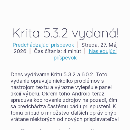
Krita 5.3.2 vydaná!
Predchádzajúci príspevok
|
Streda, 27. Máj
2026
|
Čas čítania:
4 minút
|
Nasledujúci
príspevok
Dnes vydávame Kritu 5.3.2 a 6.0.2. Toto
vydanie opravuje niekoľko problémov s
nástrojom textu a výrazne vylepšuje panel
akcií výberu. Okrem toho Android teraz
spracúva kopírovanie zdrojov na pozadí, čím
sa predchádza častému pádu pri spustení. K
tomu pribudlo množstvo ďalších opráv chýb
vrátane niektorých od nových prispievateľov!