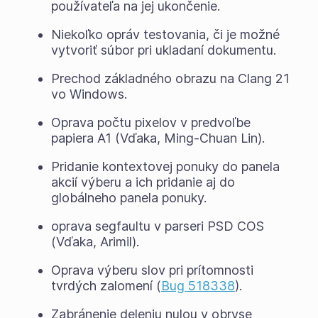
používateľa na jej ukončenie.
Niekoľko opráv testovania, či je možné
vytvoriť súbor pri ukladaní dokumentu.
Prechod základného obrazu na Clang 21
vo Windows.
Oprava počtu pixelov v predvoľbe
papiera A1 (Vďaka, Ming-Chuan Lin).
Pridanie kontextovej ponuky do panela
akcií výberu a ich pridanie aj do
globálneho panela ponuky.
oprava segfaultu v parseri PSD COS
(Vďaka, Arimil).
Oprava výberu slov pri prítomnosti
tvrdých zalomení (
Bug 518338
).
Zabránenie deleniu nulou v obryse