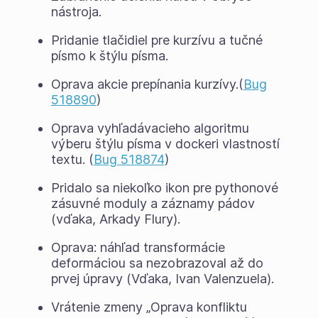
nástroja.
Pridanie tlačidiel pre kurzívu a tučné
písmo k štýlu písma.
Oprava akcie prepínania kurzívy.(
Bug
518890
)
Oprava vyhľadávacieho algoritmu
výberu štýlu písma v dockeri vlastností
textu. (
Bug 518874
)
Pridalo sa niekoľko ikon pre pythonové
zásuvné moduly a záznamy pádov
(vďaka, Arkady Flury).
Oprava: náhľad transformácie
deformáciou sa nezobrazoval až do
prvej úpravy (Vďaka, Ivan Valenzuela).
Vrátenie zmeny „Oprava konfliktu