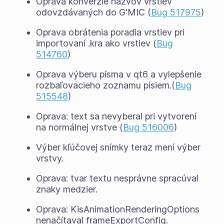
Oprava konverzie názvov vrstiev
odovzdávaných do G'MIC (
Bug 517975
)
Oprava obrátenia poradia vrstiev pri
importovaní .kra ako vrstiev (
Bug
514760
)
Oprava výberu písma v qt6 a vylepšenie
rozbaľovacieho zoznamu písiem.(
Bug
515548
)
Oprava: text sa nevyberal pri vytvorení
na normálnej vrstve (
Bug 516006
)
Výber kľúčovej snímky teraz mení výber
vrstvy.
Oprava: tvar textu nesprávne spracúval
znaky medzier.
Oprava: KisAnimationRenderingOptions
nenačítaval frameExportConfig.