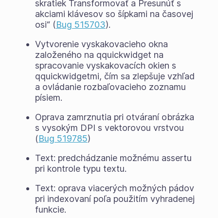
skratiek Transformovať a Presunúť s
akciami klávesov so šípkami na časovej
osi“ (
Bug 515703
).
Vytvorenie vyskakovacieho okna
založeného na qquickwidget na
spracovanie vyskakovacích okien s
qquickwidgetmi, čím sa zlepšuje vzhľad
a ovládanie rozbaľovacieho zoznamu
písiem.
Oprava zamrznutia pri otváraní obrázka
s vysokým DPI s vektorovou vrstvou
(
Bug 519785
)
Text: predchádzanie možnému assertu
pri kontrole typu textu.
Text: oprava viacerých možných pádov
pri indexovaní poľa použitím vyhradenej
funkcie.