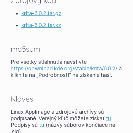
Zdrojový kód
krita-6.0.2.tar.gz
krita-6.0.2.tar.xz
md5sum
Pre všetky stiahnutia navštívte
https://download.kde.org/stable/krita/6.0.2/
a
kliknite na „Podrobnosti“ na získanie haší.
Kláves
Linux AppImage a zdrojové archívy sú
podpísané. Verejný kľúč môžete získať
tu
.
Podpisy sú
tu
(názvy súborov končiace na
.sig).