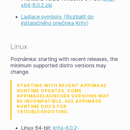
x64-6.0.2.zip
Ladiace symboly. (Rozbaliť do
inštalačného priečinka Krity)
Linux
Poznámka: starting with recent releases, the
minimum supported distro versions may
change.
STARTING WITH RECENT APPIMAGE
RUNTIME UPDATES, SOME
APPIMAGELAUNCHER VERSIONS MAY
BE INCOMPATIBLE. SEE APPIMAGE
RUNTIME DOCS FOR
TROUBLESHOOTING.
Linux 64-bit:
krita-6.0.2-