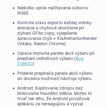
Niekoľko opráv načítavania súborov
RGBE.
Kontrola stavu exportu každej snímky
animácie a chybové ukončenie pri
zlyhaní QFile::copy, vylepšenie
spracovania chýb v KisAnimationRender
(Vďaka, Raidon Chrome).
Oprava miznutia panela akcií výberu pri
prepínaní viditeľnosti výberu (
Bug
518633
)
Pridanie prepínača panela akcií výberu
do dockera možností nástroja výberu.
Android: Kopírovanie zdrojov bez
blokovania hlavného vlákna. Mohlo to
trvať tak dlho, že Android považoval
aplikáciu za nereagujúcu a vyzval