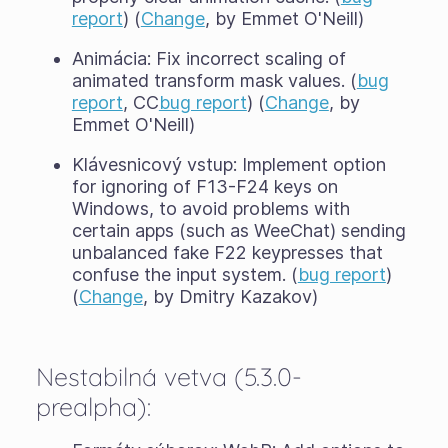
report
) (
Change
, by Emmet O'Neill)
Animácia: Fix incorrect scaling of
animated transform mask values. (
bug
report
, CC
bug report
) (
Change
, by
Emmet O'Neill)
Klávesnicový vstup: Implement option
for ignoring of F13-F24 keys on
Windows, to avoid problems with
certain apps (such as WeeChat) sending
unbalanced fake F22 keypresses that
confuse the input system. (
bug report
)
(
Change
, by Dmitry Kazakov)
Nestabilná vetva (5.3.0-
prealpha):