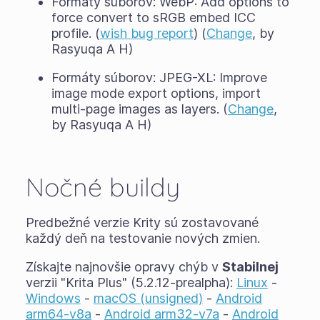
Formáty súborov: WebP: Add options to
force convert to sRGB embed ICC
profile. (
wish bug report
) (
Change
, by
Rasyuqa A H)
Formáty súborov: JPEG-XL: Improve
image mode export options, import
multi-page images as layers. (
Change
,
by Rasyuqa A H)
Nočné buildy
Predbežné verzie Krity sú zostavované
každý deň na testovanie nových zmien.
Získajte najnovšie opravy chýb v
Stabilnej
verzii "Krita Plus" (5.2.12-prealpha):
Linux
-
Windows
-
macOS (unsigned)
-
Android
arm64-v8a
-
Android arm32-v7a
-
Android