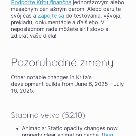
Podporte Kritu finančne
jednorázovým alebo
mesačným pen ažným darom. Alebo darujte
svôj čas a
Zapojte sa
do testovania, vývoja,
prekladu, dokumentácie a ďalšieho. V
neposlednom rade môžete šíriť slovo a
zdieľať vaše diela!
Pozoruhodné zmeny
Other notable changes in Krita's
development builds from June 6, 2025 - July
16, 2025.
Stabilná vetva (5.2.10):
Animácia: Static opacity changes now
properly clear animation cache. (
bug