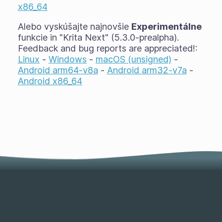
x86_64
Alebo vyskúšajte najnovšie
Experimentálne
funkcie in "Krita Next" (5.3.0-prealpha).
Feedback and bug reports are appreciated!:
Linux
-
Windows
-
macOS (unsigned)
-
Android arm64-v8a
-
Android arm32-v7a
-
Android x86_64