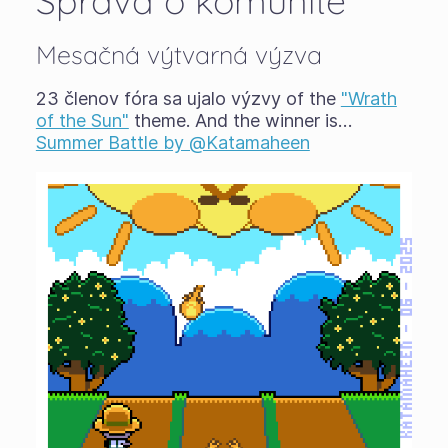
Správa o komunite
Mesačná výtvarná výzva
23 členov fóra sa ujalo výzvy of the
"Wrath
of the Sun"
theme. And the winner is…
Summer Battle by @Katamaheen