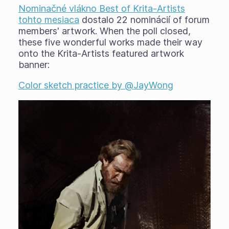
Nominačné vlákno Best of Krita-Artists
tohto mesiaca
dostalo 22 nominácií of forum
members' artwork. When the poll closed,
these five wonderful works made their way
onto the Krita-Artists featured artwork
banner:
Color sketch practice by @JayWong