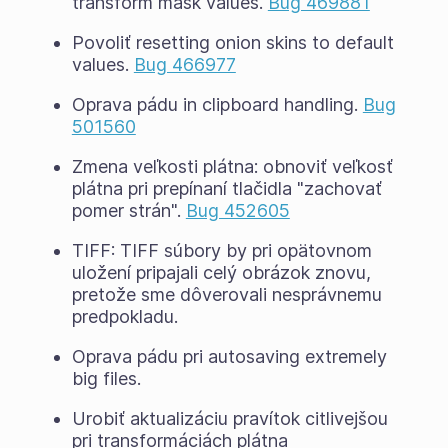
transform mask values.
Bug 469881
Povoliť resetting onion skins to default
values.
Bug 466977
Oprava pádu in clipboard handling.
Bug
501560
Zmena veľkosti plátna: obnoviť veľkosť
plátna pri prepínaní tlačidla "zachovať
pomer strán".
Bug 452605
TIFF: TIFF súbory by pri opätovnom
uložení pripajali celý obrázok znovu,
pretože sme dôverovali nesprávnemu
predpokladu.
Oprava pádu pri autosaving extremely
big files.
Urobiť aktualizáciu pravítok citlivejšou
pri transformáciách plátna