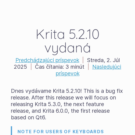
Krita 5.2.10
vydaná
Predchádzajúci príspevok
|
Streda, 2. Júl
2025
|
Čas čítania:
3 minút
|
Nasledujúci
príspevok
Dnes vydávame Krita 5.2.10! This is a bug fix
release. After this release we will focus on
releasing Krita 5.3.0, the next feature
release, and Krita 6.0.0, the first release
based on Qt6.
NOTE FOR USERS OF KEYBOARDS