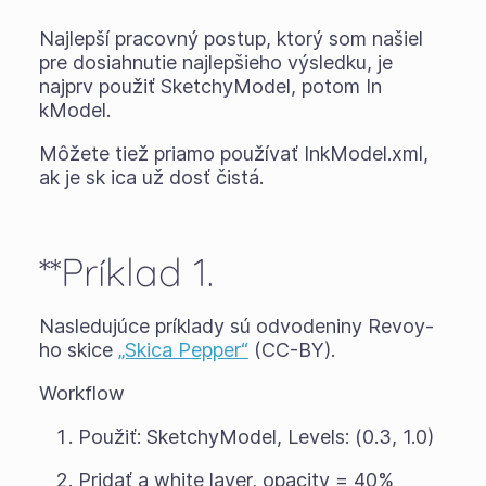
Najlepší pracovný postup, ktorý som našiel
pre dosiahnutie najlepšieho výsledku, je
najprv použiť SketchyModel, potom In
kModel.
Môžete tiež priamo používať InkModel.xml,
ak je sk ica už dosť čistá.
**Príklad 1.
Nasledujúce príklady sú odvodeniny Revoy-
ho skice
„Skica Pepper“
(CC-BY).
Workflow
Použiť: SketchyModel, Levels: (0.3, 1.0)
Pridať a white layer, opacity = 40%