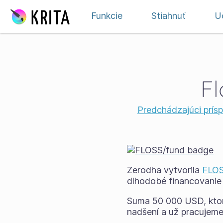
Preskočiť na obsah
Funkcie
Stiahnuť
Uč
Fl
Predchádzajúci prís
Zerodha vytvorila
FLOS
dlhodobé financovanie 
Suma 50 000 USD, ktorú
nadšení a už pracujeme