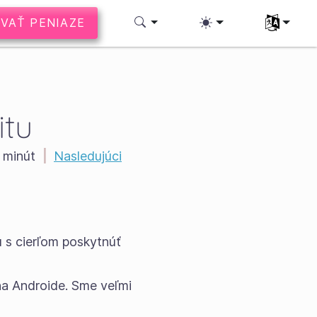
VAŤ PENIAZE
Vyberte si 
itu
 minút
|
Nasledujúci
 s cierľom poskytnúť
na Androide. Sme veľmi