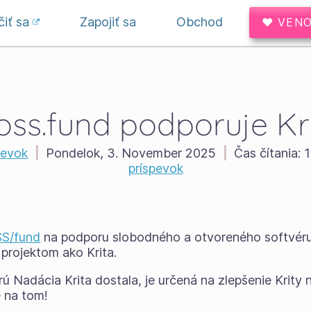
iť sa
Zapojiť sa
Obchod
♥ VENO
oss.fund podporuje Kr
pevok
|
Pondelok, 3. November 2025
|
Čas čítania:
1
príspevok
S/fund
na podporu slobodného a otvoreného softvéru
projektom ako Krita.
 Nadácia Krita dostala, je určená na zlepšenie Krity 
 na tom!