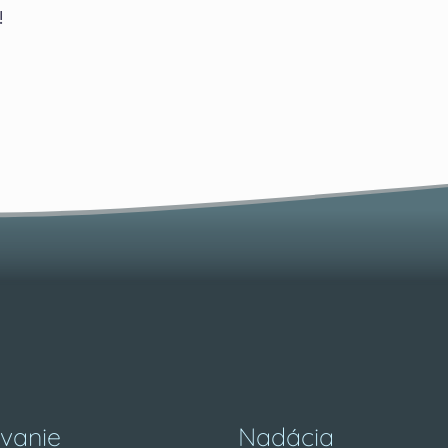
!
vanie
Nadácia