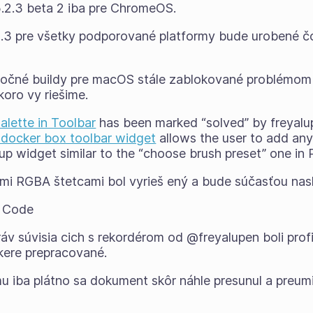
.2.3 beta 2 iba pre ChromeOS.
2.3 pre všetky podporované platformy bude urobené čo
 nočné buildy pre macOS stále zablokované problémom
oro vy riešime.
alette in Toolbar
has been marked “solved” by freyalu
docker box toolbar widget
allows the user to add any
p widget similar to the “choose brush preset” one in P
ými RGBA štetcami bol vyrieš ený a bude súčasťou nas
 Code
v súvisia cich s rekordérom od @freyalupen boli prof
ere prepracované.
mu iba plátno sa dokument skôr náhle presunul a preumi