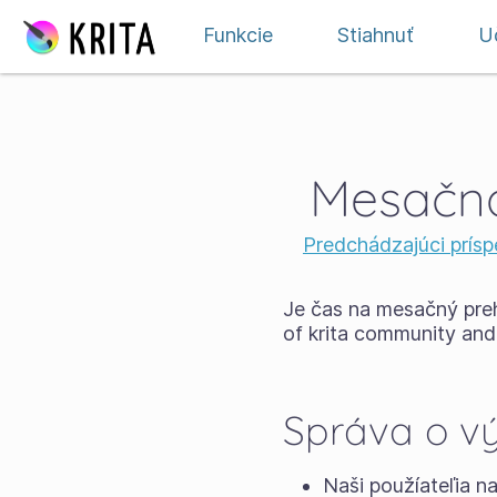
Preskočiť na obsah
Funkcie
Stiahnuť
Uč
Mesačná 
Predchádzajúci prís
Je čas na mesačný pre
of krita community and
Správa o vý
Naši použíateľia n