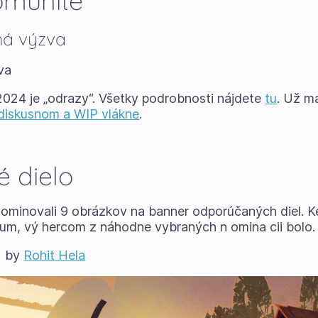
omunite
ná výzva
va
024 je „odrazy“. Všetky podrobnosti nájdete
tu
. Už m
diskusnom a WIP vlákne
.
 dielo
 nominovali 9 obrázkov na banner odporúčaných diel. 
skum, vý hercom z náhodne vybraných n omina cii bolo.
H by
Rohit Hela