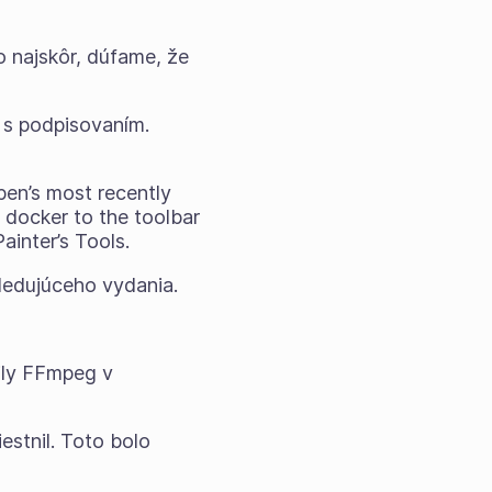
 najskôr, dúfame, že
 s podpisovaním.
pen’s most recently
 docker to the toolbar
ainter’s Tools.
ledujúceho vydania.
ily FFmpeg v
estnil. Toto bolo