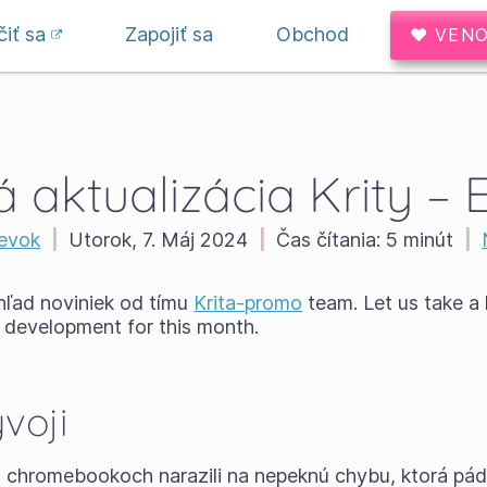
iť sa
Zapojiť sa
Obchod
♥ VENO
aktualizácia Krity – E
pevok
|
Utorok, 7. Máj 2024
|
Čas čítania:
5 minút
|
hľad noviniek od tímu
Krita-promo
team. Let us take a 
 development for this month.
voji
a chromebookoch narazili na nepeknú chybu, ktorá pádila