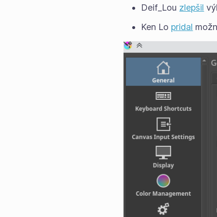
Deif_Lou
zlepšil
výk
Ken Lo
pridal
možnos