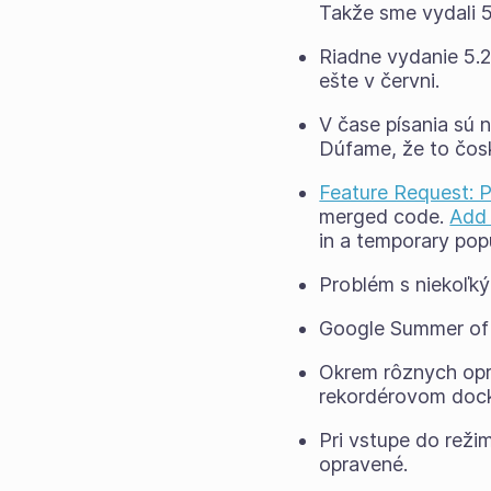
Takže sme vydali 5
Riadne vydanie 5.
ešte v červni.
V čase písania sú
Dúfame, že to čosk
Feature Request: P
merged code.
Add 
in a temporary popu
Problém s niekoľk
Google Summer of
Okrem rôznych oprá
rekordérovom dock
Pri vstupe do reži
opravené.