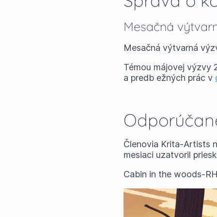
Správa o k
Mesačná výtvar
Mesačná výtvarná výz
Témou májovej výzvy 2
a predb ežných prác v
Odporúčané
Členovia Krita-Artists
mesiaci uzatvoril prie
Cabin in the woods-R