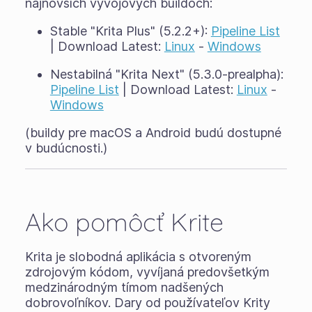
najnovších vývojových buildoch:
Stable "Krita Plus" (5.2.2+):
Pipeline List
| Download Latest:
Linux
-
Windows
Nestabilná "Krita Next" (5.3.0-prealpha):
Pipeline List
| Download Latest:
Linux
-
Windows
(buildy pre macOS a Android budú dostupné
v budúcnosti.)
Ako pomôcť Krite
Krita je slobodná aplikácia s otvoreným
zdrojovým kódom, vyvíjaná predovšetkým
medzinárodným tímom nadšených
dobrovoľníkov. Dary od používateľov Krity