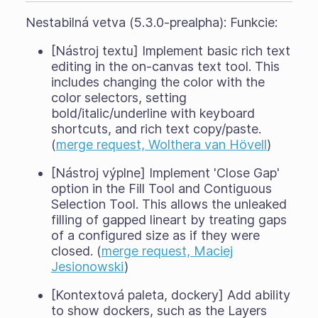
Nestabilná vetva (5.3.0-prealpha): Funkcie:
[Nástroj textu] Implement basic rich text
editing in the on-canvas text tool. This
includes changing the color with the
color selectors, setting
bold/italic/underline with keyboard
shortcuts, and rich text copy/paste.
(
merge request, Wolthera van Hövell
)
[Nástroj výplne] Implement 'Close Gap'
option in the Fill Tool and Contiguous
Selection Tool. This allows the unleaked
filling of gapped lineart by treating gaps
of a configured size as if they were
closed. (
merge request, Maciej
Jesionowski
)
[Kontextová paleta, dockery] Add ability
to show dockers, such as the Layers