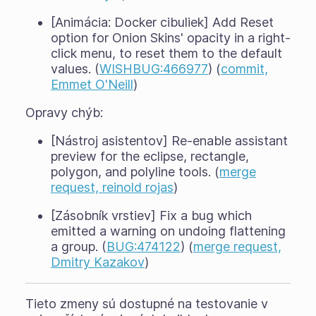
[Animácia: Docker cibuliek] Add Reset
option for Onion Skins' opacity in a right-
click menu, to reset them to the default
values. (
WISHBUG:466977
) (
commit,
Emmet O'Neill
)
Opravy chýb:
[Nástroj asistentov] Re-enable assistant
preview for the eclipse, rectangle,
polygon, and polyline tools. (
merge
request, reinold rojas
)
[Zásobník vrstiev] Fix a bug which
emitted a warning on undoing flattening
a group. (
BUG:474122
) (
merge request,
Dmitry Kazakov
)
Tieto zmeny sú dostupné na testovanie v