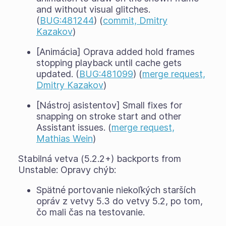
and without visual glitches.
(
BUG:481244
) (
commit, Dmitry
Kazakov
)
[Animácia] Oprava added hold frames
stopping playback until cache gets
updated. (
BUG:481099
) (
merge request,
Dmitry Kazakov
)
[Nástroj asistentov] Small fixes for
snapping on stroke start and other
Assistant issues. (
merge request,
Mathias Wein
)
Stabilná vetva (5.2.2+) backports from
Unstable: Opravy chýb:
Spätné portovanie niekoľkých starších
opráv z vetvy 5.3 do vetvy 5.2, po tom,
čo mali čas na testovanie.