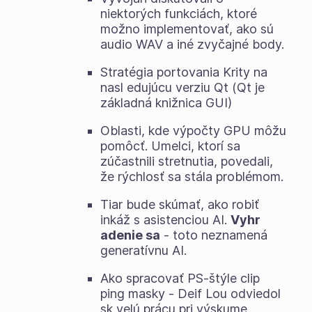
niektorých funkciách, ktoré
možno implementovať, ako sú
audio WAV a iné zvyčajné body.
Stratégia portovania Krity na
nasl edujúcu verziu Qt (Qt je
základná knižnica GUI)
Oblasti, kde výpočty GPU môžu
pomôcť. Umelci, ktorí sa
zúčastnili stretnutia, povedali,
že rýchlosť sa stála problémom.
Tiar bude skúmať, ako robiť
inkáž s asistenciou AI.
Vyhr
adenie sa
- toto neznamená
generatívnu AI.
Ako spracovať PS-štýle clip
ping masky - Deif Lou odviedol
sk velú prácu pri výskume