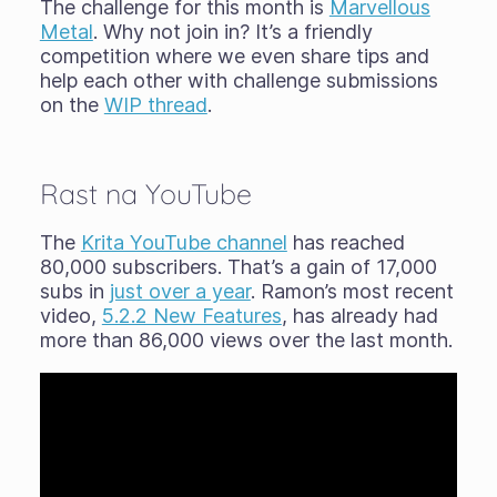
The challenge for this month is
Marvellous
Metal
. Why not join in? It’s a friendly
competition where we even share tips and
help each other with challenge submissions
on the
WIP thread
.
Rast na YouTube
The
Krita YouTube channel
has reached
80,000 subscribers. That’s a gain of 17,000
subs in
just over a year
. Ramon’s most recent
video,
5.2.2 New Features
, has already had
more than 86,000 views over the last month.