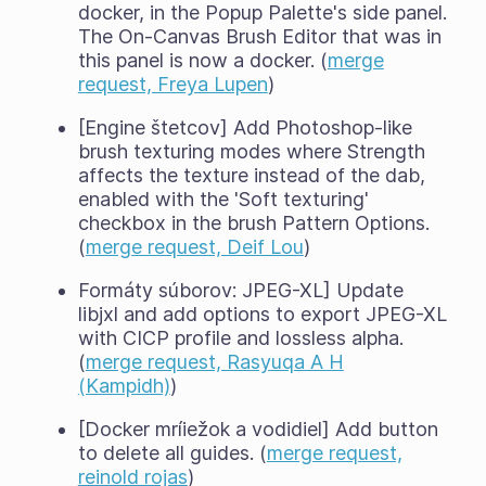
docker, in the Popup Palette's side panel.
The On-Canvas Brush Editor that was in
this panel is now a docker. (
merge
request, Freya Lupen
)
[Engine štetcov] Add Photoshop-like
brush texturing modes where Strength
affects the texture instead of the dab,
enabled with the 'Soft texturing'
checkbox in the brush Pattern Options.
(
merge request, Deif Lou
)
Formáty súborov: JPEG-XL] Update
libjxl and add options to export JPEG-XL
with CICP profile and lossless alpha.
(
merge request, Rasyuqa A H
(Kampidh)
)
[Docker mríiežok a vodidiel] Add button
to delete all guides. (
merge request,
reinold rojas
)