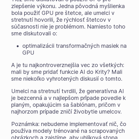
zlepšenie výkonu. Jedna pôvodná myšlienka
bola použiť GPU pre štetce, ale umelci v
stretnutí hovorili, že rýchlosť štetcov v
súčasnosti nie je problémom. Namiesto toho
sme diskutovali o:
optimalizácii transformačných masiek na
GPU
A je tu najkontroverznejšia vec zo všetkých:
mali by sme pridať funkcie AI do Krity? Mali
sme niekoľko vyhrotených diskusií o tomto.
Umelci na stretnutí tvrdili, že generatívna AI
je bezcenná a v najlepšom prîpade povedie k
planým, opakujúcim sa šablónam, pričom v
najhorzom prípade zničí živobytie umelcov.
Poznámka: nebudeme implementovať nič, čo
používa modely trénované na scrapovaných
obrázkoch a zaistíme, aby uhlíková stopa