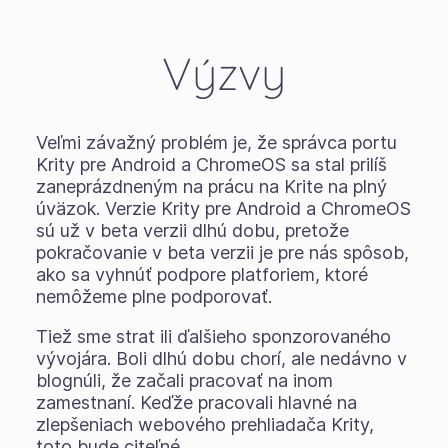
Výzvy
Veľmi závažný problém je, že správca portu
Krity pre Android a ChromeOS sa stal prilíš
zaneprázdneným na prácu na Krite na plný
úväzok. Verzie Krity pre Android a ChromeOS
sú už v beta verzii dlhú dobu, pretože
pokračovanie v beta verzii je pre nás spôsob,
ako sa vyhnúť podpore platforiem, ktoré
nemôžeme plne podporovať.
Tiež sme strat ili ďalšieho sponzorovaného
vývojára. Boli dlhú dobu chorí, ale nedávno v
blognúli, že začali pracovať na inom
zamestnaní. Keďže pracovali hlavné na
zlepšeniach webového prehliadača Krity,
toto bude citeľné.