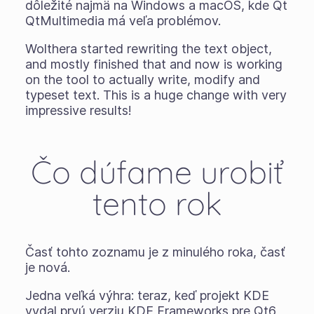
dôležité najmä na Windows a macOS, kde Qt
QtMultimedia má veľa problémov.
Wolthera started rewriting the text object,
and mostly finished that and now is working
on the tool to actually write, modify and
typeset text. This is a huge change with very
impressive results!
Čo dúfame urobiť
tento rok
Časť tohto zoznamu je z minulého roka, časť
je nová.
Jedna veľká výhra: teraz, keď projekt KDE
vydal prvú verziu KDE Frameworks pre Qt6,