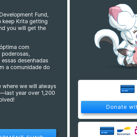
ta Development Fund,
p keep Krita getting
nd you will get the
 óptima com
s poderosas,
s essas desenhadas
om a comunidade do
e where we will always
es—last year over 1,200
olved!