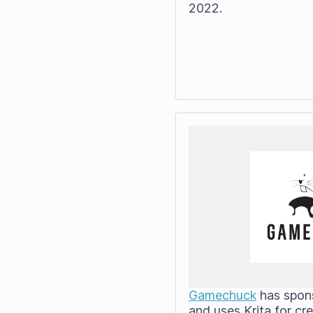
2022.
Gamechuck
has spons
and uses Krita for cre