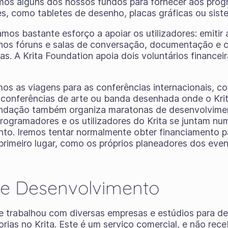
s alguns dos nossos fundos para fornecer aos pro
es, como tabletes de desenho, placas gráficas ou sis
os bastante esforço a apoiar os utilizadores: emitir 
 nos fóruns e salas de conversação, documentação e c
as. A Krita Foundation apoia dois voluntários financei
s as viagens para as conferências internacionais, co
 conferências de arte ou banda desenhada onde o Krit
undação também organiza maratonas de desenvolvime
rogramadores e os utilizadores do Krita se juntam num 
nto. Iremos tentar normalmente obter financiamento 
primeiro lugar, como os próprios planeadores dos even
de Desenvolvimento
e trabalhou com diversas empresas e estúdios para d
orias no Krita. Este é um serviço comercial, e não re