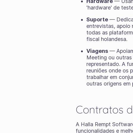
Hardware
— Usamo
'hardware' de test
Suporte
— Dedicam
entrevistas, apoio
todas as plataform
fiscal holandesa.
Viagens
— Apoiamo
Meeting ou outras
representado. A f
reuniões onde os p
trabalhar em conju
outras origens em 
Contratos 
A Halla Rempt Softwar
funcionalidades e melh