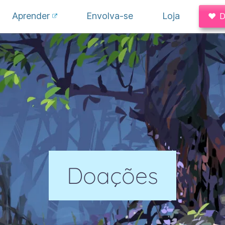
Aprender
Envolva-se
Loja
♥ 
Doações