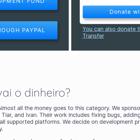
LOPMENT FUND
You can also donate 
Transfer
ai o dinheiro?
most all the money goes to this category. We sponsor
, Tiar, and Ivan. Their work includes fixing bugs, addi
 all supported platforms. We decide on development pri
y.