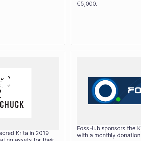
€5,000.
FossHub sponsors the K
ored Krita in 2019
with a monthly donation
ating assets for their