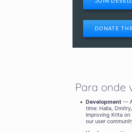
JOIN DEVE
Para onde v
Development
— Al
time: Halla, Dmitry
improving Krita on
our user communit