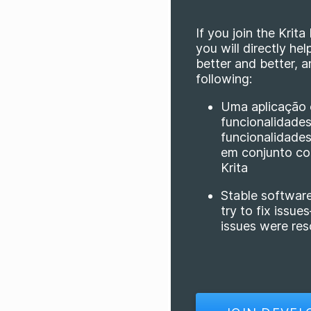
If you join the Kri
you will directly hel
better and better, a
following:
Uma aplicação
funcionalidade
funcionalidade
em conjunto c
Krita
Stable softwar
try to fix issu
issues were res