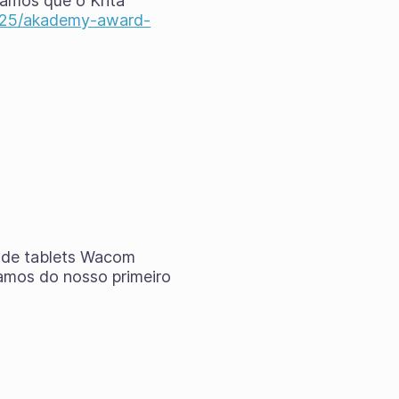
amos que o Krita
9/25/akademy-award-
o de tablets Wacom
amos do nosso primeiro