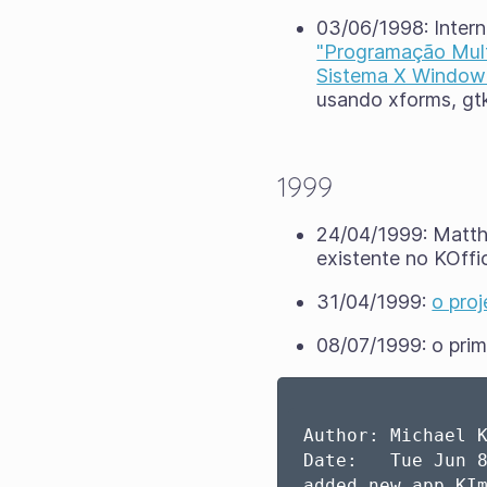
03/06/1998: Intern
"Programação Multi
Sistema X Window
usando xforms, gtk,
1999
24/04/1999: Matth
existente no KOffi
31/04/1999:
o proj
08/07/1999: o prim
Author: Michael K
Date:   Tue Jun 8
added new app KIm