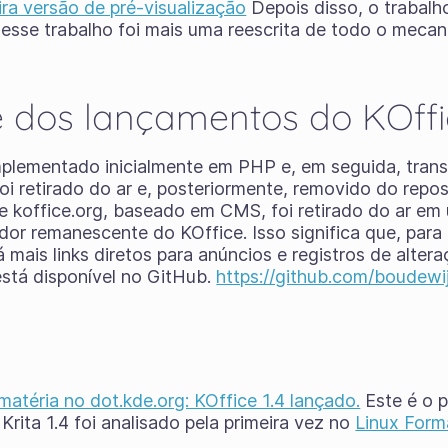
ira versão de pré-visualização
Depois disso, o trabalh
 desse trabalho foi mais uma reescrita de todo o mecani
 dos lançamentos do KOffi
implementado inicialmente em PHP e, em seguida, tran
i retirado do ar e, posteriormente, removido do repos
e koffice.org, baseado em CMS, foi retirado do ar em
dor remanescente do KOffice. Isso significa que, para
há mais links diretos para anúncios e registros de alt
stá disponível no GitHub.
https://github.com/boudewi
matéria no dot.kde.org: KOffice 1.4 lançado.
Este é o 
 Krita 1.4 foi analisado pela primeira vez no
Linux Form