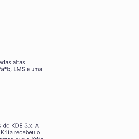
adas altas
L*a*b, LMS e uma
as do KDE 3.x. A
 Krita recebeu o