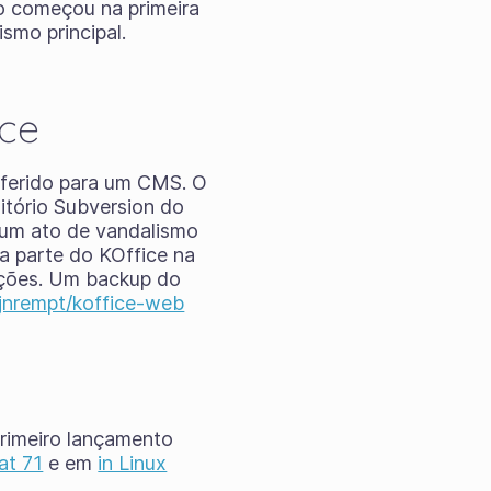
o começou na primeira
smo principal.
ce
sferido para um CMS. O
itório Subversion do
 um ato de vandalismo
 a parte do KOffice na
erações. Um backup do
jnrempt/koffice-web
primeiro lançamento
at 71
e em
in Linux