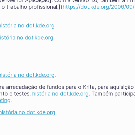
e Melhor Aplicação]. Com a versão 1.6, também afirm
o trabalho profissional.](
https://dot.kde.org/2006/0
história no dot.kde.org
istória no dot.kde.org
história no dot.kde.org
.
ra arrecadação de fundos para o Krita, para aquisiçã
nto e testes.
história no dot.kde.org
. Também particip
eting
.
história no dot.kde.org