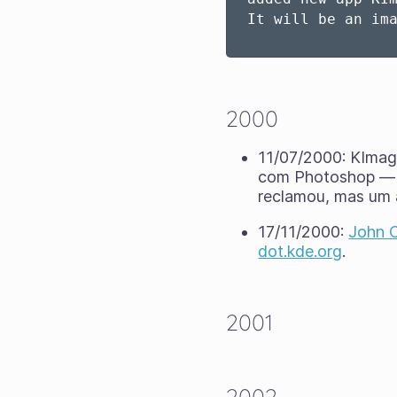
2000
11/07/2000: KIma
com Photoshop — o
reclamou, mas um 
17/11/2000:
John C
dot.kde.org
.
2001
2002