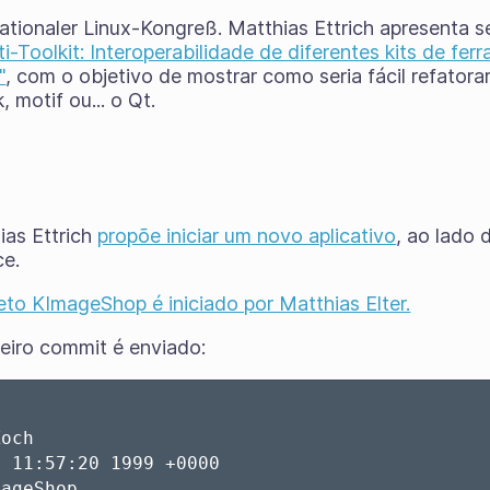
ationaler Linux-Kongreß. Matthias Ettrich apresenta s
-Toolkit: Interoperabilidade de diferentes kits de fer
"
, com o objetivo de mostrar como seria fácil refatorar
 motif ou... o Qt.
ias Ettrich
propõe iniciar um novo aplicativo
, ao lado 
ce.
eto KImageShop é iniciado por Matthias Elter.
eiro commit é enviado:
och 

 11:57:20 1999 +0000

ageShop
