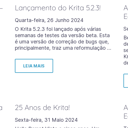
–
Lançamento do Krita 5.2.3!
A
E
Quarta-feira, 26 Junho 2024
S
O Krita 5.2.3 foi lançado após várias
semanas de testes da versão beta. Esta
B
é uma versão de correção de bugs que,
d
principalmente, traz uma reformulação …
s
K
d
LEIA MAIS
a
25 Anos de Krita!
A
E
Sexta-feira, 31 Maio 2024