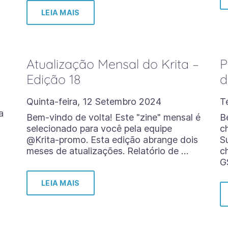
LEIA MAIS
Atualização Mensal do Krita –
P
Edição 18
d
Quinta-feira, 12 Setembro 2024
T
a
Bem-vindo de volta! Este "zine" mensal é
B
selecionado para você pela equipe
c
@Krita-promo. Esta edição abrange dois
S
meses de atualizações. Relatório de …
c
G
LEIA MAIS