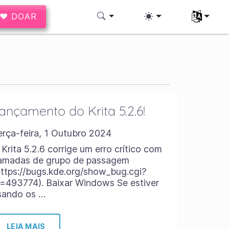
♥ DOAR
Selecione 
ançamento do Krita 5.2.6!
erça-feira, 1 Outubro 2024
 Krita 5.2.6 corrige um erro crítico com
amadas de grupo de passagem
https://bugs.kde.org/show_bug.cgi?
d=493774). Baixar Windows Se estiver
sando os …
LEIA MAIS