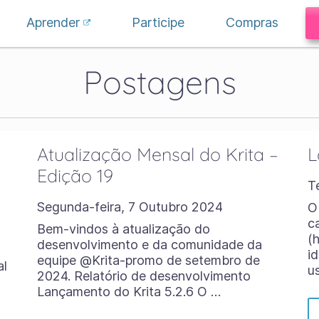
Aprender
Participe
Compras
Postagens
Atualização Mensal do Krita –
L
Edição 19
T
Segunda-feira, 7 Outubro 2024
O
c
Bem-vindos à atualização do
(
desenvolvimento e da comunidade da
i
equipe @Krita-promo de setembro de
al
u
2024. Relatório de desenvolvimento
Lançamento do Krita 5.2.6 O …