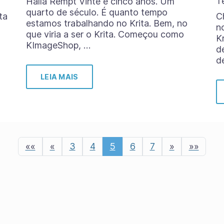
T
Halla Rempt Vinte e cinco anos. Um
quarto de século. É quanto tempo
ta
C
estamos trabalhando no Krita. Bem, no
n
que viria a ser o Krita. Começou como
K
KImageShop, …
d
d
LEIA MAIS
««
«
3
4
5
6
7
»
»»