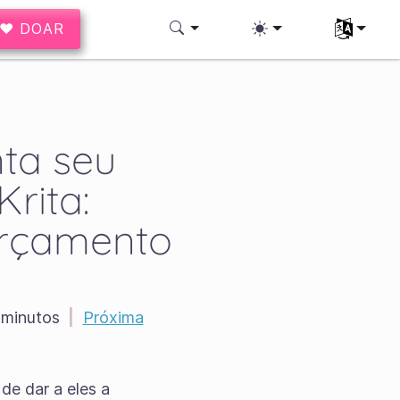
♥ DOAR
Selecione 
nta seu
rita:
Orçamento
minutos
|
Próxima
de dar a eles a