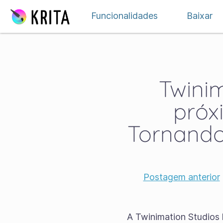
Ir para o conteúdo
Funcionalidades
Baixar
Twinim
próx
Tornando
Postagem anterior
A Twinimation Studios 