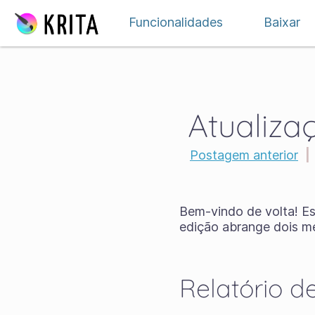
Ir para o conteúdo
Funcionalidades
Baixar
Atualiza
Postagem anterior
|
Bem-vindo de volta! Es
edição abrange dois me
Relatório d