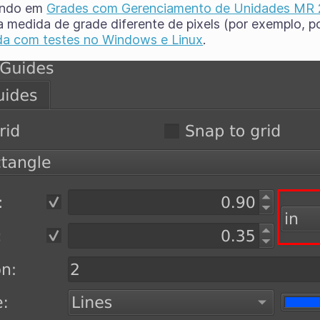
ando em
Grades com Gerenciamento de Unidades MR
a medida de grade diferente de pixels (por exemplo, p
da com testes no Windows e Linux
.