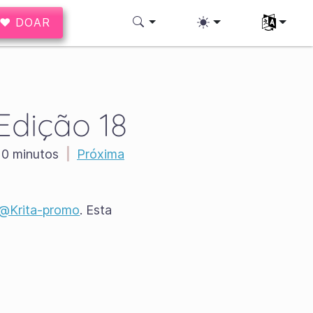
♥ DOAR
Selecione 
Edição 18
0 minutos
|
Próxima
@Krita-promo
. Esta