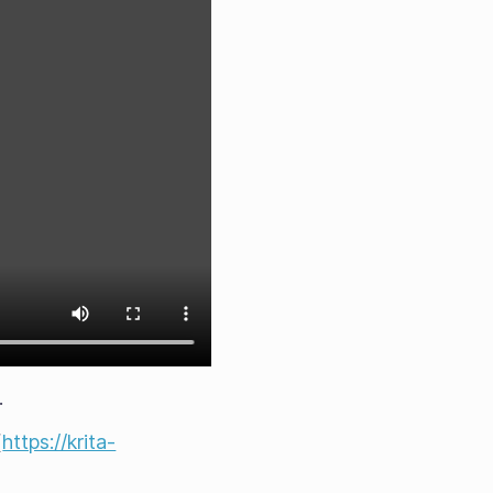
.
(
https://krita-