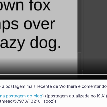
o a postagem mais recente de Wolthera e comentando
ima postagem do blog
) ([postagem atualizada no K-A]
thread/57973/132?u=sooz))