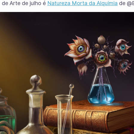
 de Arte de julho é
Natureza Morta da Alquimia
de @El