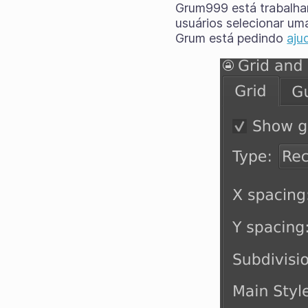
Grum999 está trabalh
usuários selecionar um
Grum está pedindo
aju