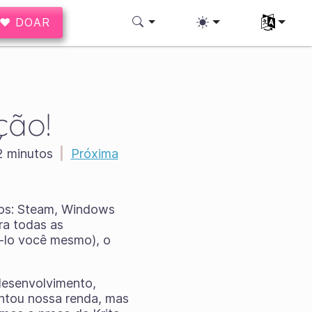
♥ DOAR
Selecione 
ção!
 minutos
|
Próxima
ivos: Steam, Windows
ra todas as
á-lo você mesmo), o
desenvolvimento,
entou nossa renda, mas