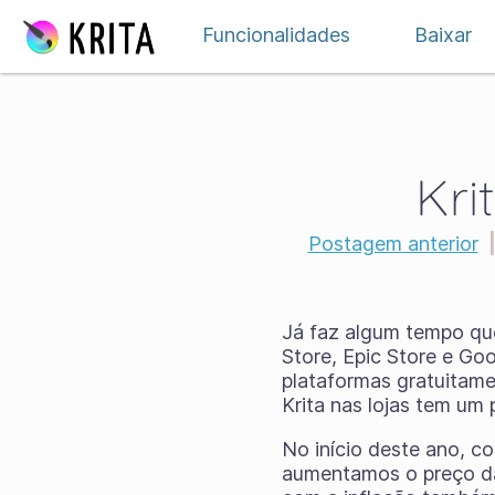
Ir para o conteúdo
Funcionalidades
Baixar
Kri
Postagem anterior
Já faz algum tempo que
Store, Epic Store e Go
plataformas gratuitame
Krita nas lojas tem um 
No início deste ano, c
aumentamos o preço da 