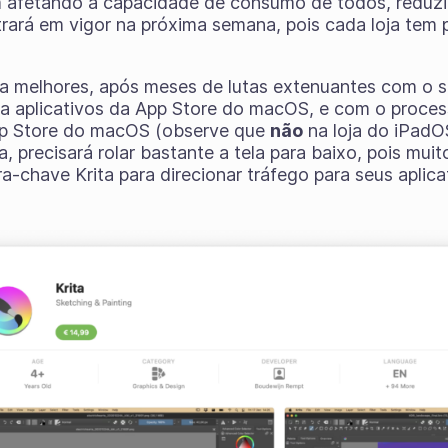
 afetando a capacidade de consumo de todos, reduzi
trará em vigor na próxima semana, pois cada loja tem
da melhores, após meses de lutas extenuantes com o 
a aplicativos da App Store do macOS, e com o proces
pp Store do macOS (observe que
não
na loja do iPadO
a, precisará rolar bastante a tela para baixo, pois muit
a-chave Krita para direcionar tráfego para seus aplica