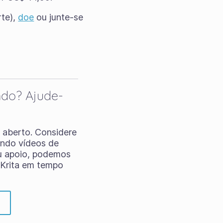
rte),
doe
ou junte-se
ndo? Ajude-
o aberto. Considere
ando vídeos de
eu apoio, podemos
 Krita em tempo