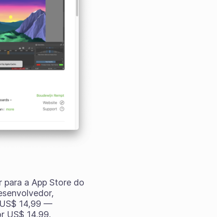
r para a App Store do
senvolvedor,
a US$ 14,99 —
or US$ 14,99.