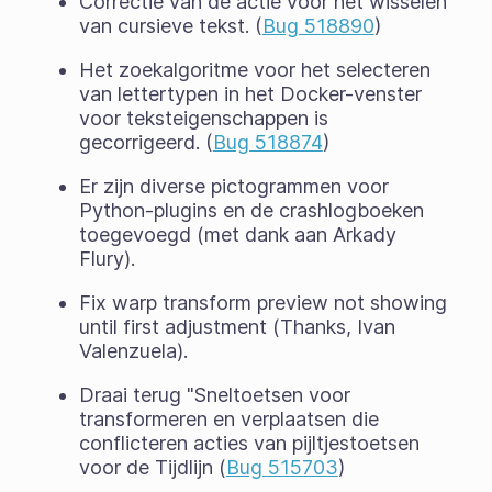
Correctie van de actie voor het wisselen
van cursieve tekst. (
Bug 518890
)
Het zoekalgoritme voor het selecteren
van lettertypen in het Docker-venster
voor teksteigenschappen is
gecorrigeerd. (
Bug 518874
)
Er zijn diverse pictogrammen voor
Python-plugins en de crashlogboeken
toegevoegd (met dank aan Arkady
Flury).
Fix warp transform preview not showing
until first adjustment (Thanks, Ivan
Valenzuela).
Draai terug "Sneltoetsen voor
transformeren en verplaatsen die
conflicteren acties van pijltjestoetsen
voor de Tijdlijn (
Bug 515703
)