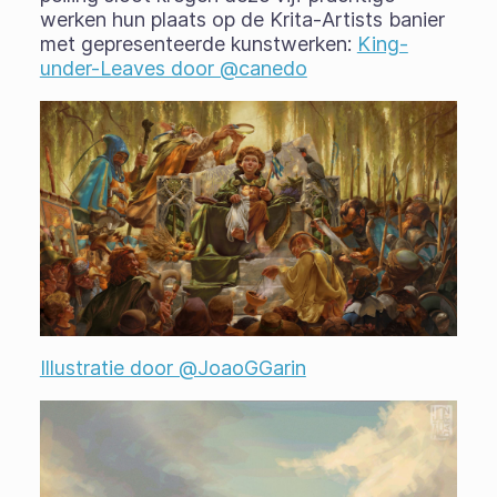
werken hun plaats op de Krita-Artists banier
met gepresenteerde kunstwerken:
King-
under-Leaves door @canedo
Illustratie door @JoaoGGarin