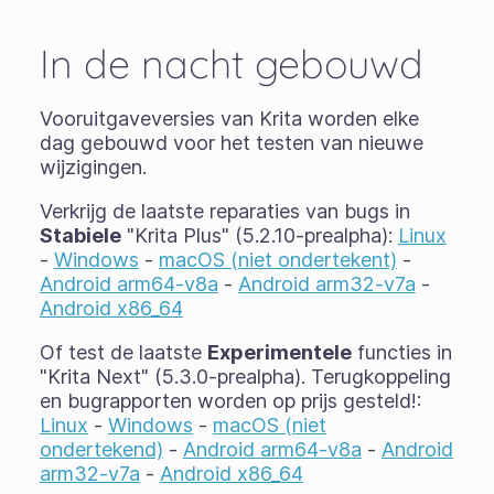
In de nacht gebouwd
Vooruitgaveversies van Krita worden elke
dag gebouwd voor het testen van nieuwe
wijzigingen.
Verkrijg de laatste reparaties van bugs in
Stabiele
"Krita Plus" (5.2.10-prealpha):
Linux
-
Windows
-
macOS (niet ondertekent)
-
Android arm64-v8a
-
Android arm32-v7a
-
Android x86_64
Of test de laatste
Experimentele
functies in
"Krita Next" (5.3.0-prealpha). Terugkoppeling
en bugrapporten worden op prijs gesteld!:
Linux
-
Windows
-
macOS (niet
ondertekend)
-
Android arm64-v8a
-
Android
arm32-v7a
-
Android x86_64