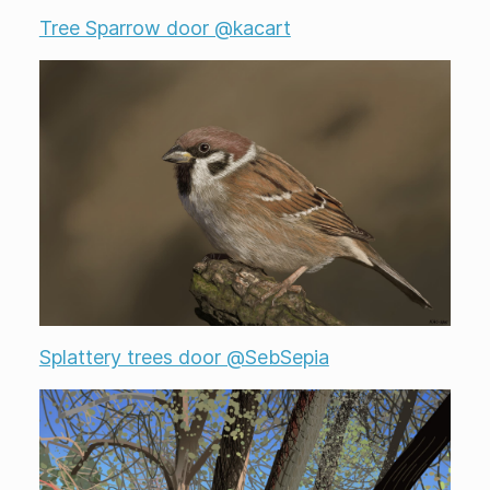
Tree Sparrow door @kacart
Splattery trees door @SebSepia