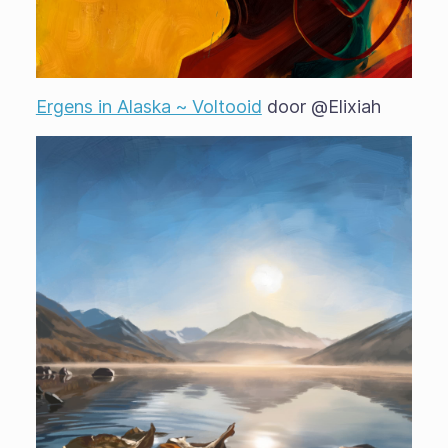
Ergens in Alaska ~ Voltooid
door @Elixiah