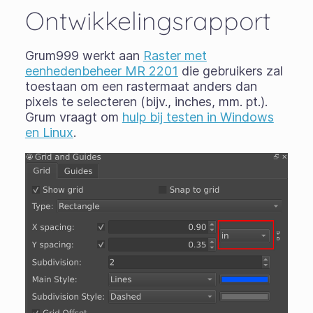
Ontwikkelingsrapport
Grum999 werkt aan
Raster met
eenhedenbeheer MR 2201
die gebruikers zal
toestaan om een rastermaat anders dan
pixels te selecteren (bijv., inches, mm. pt.).
Grum vraagt om
hulp bij testen in Windows
en Linux
.