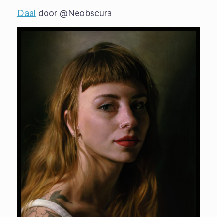
Daal
door @Neobscura