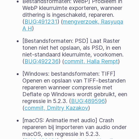
Bestandsformaten: WebP] Probleem in
WebP kleurruimte exporteren, wanneer
dithering is ingeschakeld, repareren.
(
BUG:491231
) (
mengverzoek, Rasyuqa
A H
)
[Bestandsformaten: PSD] Laat Raster
tonen niet het opslaan, als PSD, in een
niet-standaard kleurruimte, voorkomen.
(
BUG:492236
) (
commit, Halla Rempt
)
[Windows: bestandsformaten: TIFF]
Openen en opslaan van TIFF-bestanden
repareren wanneer compressie met
Deflate op Windows wordt gebruikt, een
regressie in 5.2.3. (
BUG:489596
)
(
commit, Dmitry Kazakov
)
[macOS: Animatie met audio] Crash
repareren bij importeren van audio onder
macOS, een regressie in 5.2.3.