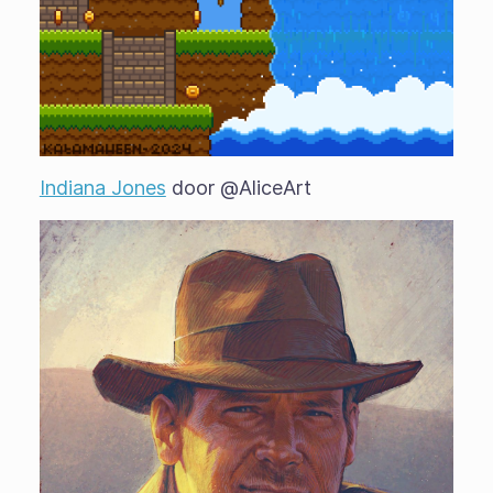
Indiana Jones
door @AliceArt