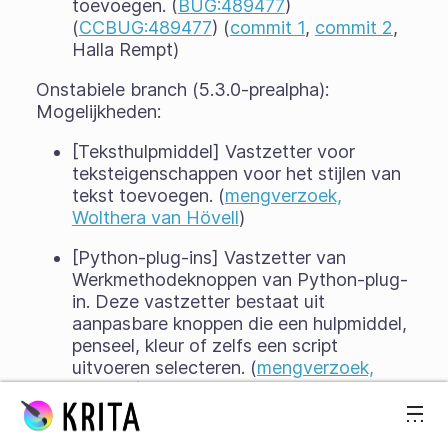
toevoegen. (
BUG:489477
)
(
CCBUG:489477
) (
commit 1
,
commit 2
,
Halla Rempt)
Onstabiele branch (5.3.0-prealpha):
Mogelijkheden:
[Teksthulpmiddel] Vastzetter voor
teksteigenschappen voor het stijlen van
tekst toevoegen. (
mengverzoek,
Wolthera van Hövell
)
[Python-plug-ins] Vastzetter van
Werkmethodeknoppen van Python-plug-
in. Deze vastzetter bestaat uit
aanpasbare knoppen die een hulpmiddel,
penseel, kleur of zelfs een script
uitvoeren selecteren. (
mengverzoek,
Timothée Giet
)
Spring naar inhoud
[Penseelengines] De mogelijkheid om