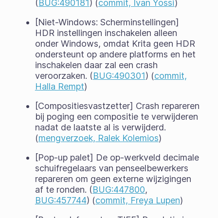
(
BUG:490181
) (
commit, Ivan Yossi
)
[Niet-Windows: Scherminstellingen]
HDR instellingen inschakelen alleen
onder Windows, omdat Krita geen HDR
ondersteunt op andere platforms en het
inschakelen daar zal een crash
veroorzaken. (
BUG:490301
) (
commit,
Halla Rempt
)
[Compositiesvastzetter] Crash repareren
bij poging een compositie te verwijderen
nadat de laatste al is verwijderd.
(
mengverzoek, Ralek Kolemios
)
[Pop-up palet] De op-werkveld decimale
schuifregelaars van penseelbewerkers
repareren om geen externe wijzigingen
af te ronden. (
BUG:447800
,
BUG:457744
) (
commit, Freya Lupen
)