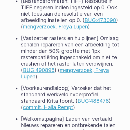
[Bestandsformaten: TIFF] Resolutie in
TIFF negeren indien ingesteld op 0. Ook
niet toestaan de resolutie van een
afbeelding instellen op 0. (
BUG:473090
)
(
mengverzoek, Freya Lupen
)
[Vastzetter rasters en hulplijnen] Omlaag
schalen repareren van een afbeelding tot
minder dan 50% grootte met 1px
rasterspatiëring ingeschakeld om niet te
crashen of het raster laten verdwijnen.
(
BUG:490898
) (
mengverzoek, Freya
Lupen
)
[Voorkeurendialoog] Verzeker dat het
standaard werkveldinvoerprofiel
standaard Krita toont. (
BUG:488478
)
(
commit, Halla Rempt
)
[Welkomstpagina] Laden van vertaald
Nieuws repareren en ontbrekende talen