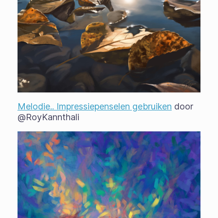
Melodie.. Impressiepenselen gebruiken
door
@RoyKannthali