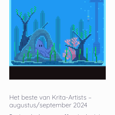
Het beste van Krita-Artists –
augustus/september 2024