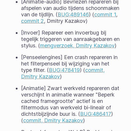
[Animatie-audio] Bevriezen repareren bij
afspelen van audio tijdens schoonmaken
van de tijdlijn. (
BUG:489146
) (
commit 1
,
commit 2
, Dmitry Kazakov)
[Invoer] Repareer een invoerbug bij
tegelijk triggeren van aanraakgebaren en
stylus. (
mengverzoek, Dmitry Kazakov
)
[Penseelengines] Een crash repareren in
het filterpenseel bij wijziging van het
type filter. (
BUG:478419
) (
commit,
Dmitry Kazakov
)
[Animatie] Zwart werkveld repareren dat
verschijnt in animatie wanneer "Beperk
cached framegrootte" actief is en
filtermodus van werkveld bi-lineair of
dichtstbijzijnde buur is. (
BUG:486417
)
(
commit, Dmitry Kazakov
)