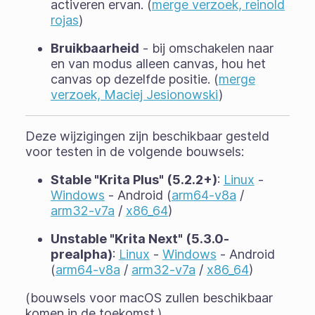
activeren ervan. (
merge verzoek, reinold
rojas
)
Bruikbaarheid
- bij omschakelen naar
en van modus alleen canvas, hou het
canvas op dezelfde positie. (
merge
verzoek, Maciej Jesionowski
)
Deze wijzigingen zijn beschikbaar gesteld
voor testen in de volgende bouwsels:
Stable "Krita Plus" (5.2.2+)
:
Linux
-
Windows
- Android (
arm64-v8a
/
arm32-v7a
/
x86_64
)
Unstable "Krita Next" (5.3.0-
prealpha)
:
Linux
-
Windows
- Android
(
arm64-v8a
/
arm32-v7a
/
x86_64
)
(bouwsels voor macOS zullen beschikbaar
komen in de toekomst.)