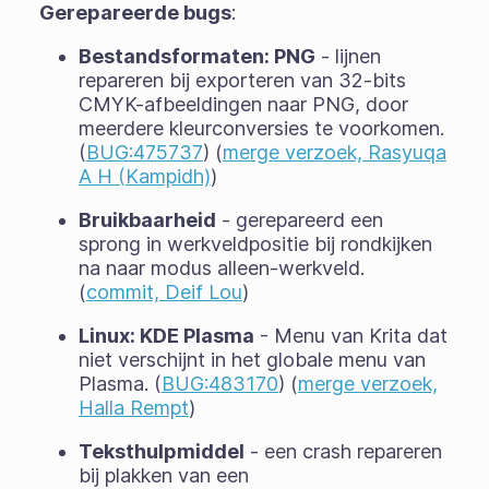
Gerepareerde bugs
:
Bestandsformaten: PNG
- lijnen
repareren bij exporteren van 32-bits
CMYK-afbeeldingen naar PNG, door
meerdere kleurconversies te voorkomen.
(
BUG:475737
) (
merge verzoek, Rasyuqa
A H (Kampidh)
)
Bruikbaarheid
- gerepareerd een
sprong in werkveldpositie bij rondkijken
na naar modus alleen-werkveld.
(
commit, Deif Lou
)
Linux: KDE Plasma
- Menu van Krita dat
niet verschijnt in het globale menu van
Plasma. (
BUG:483170
) (
merge verzoek,
Halla Rempt
)
Teksthulpmiddel
- een crash repareren
bij plakken van een