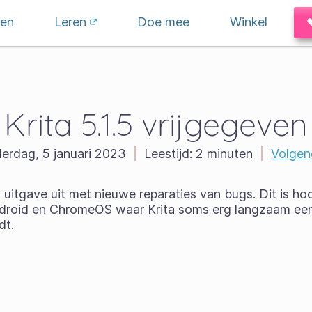
en
Leren
Doe mee
Winkel
Krita 5.1.5 vrijgegeven
erdag, 5 januari 2023
|
Leestijd:
2 minuten
|
Volgen
itgave uit met nieuwe reparaties van bugs. Dit is hoof
ndroid en ChromeOS waar Krita soms erg langzaam ee
dt.