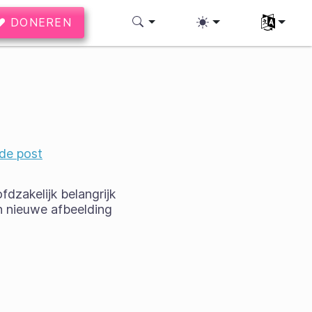
♥ DONEREN
Uw taal se
de post
dzakelijk belangrijk
n nieuwe afbeelding