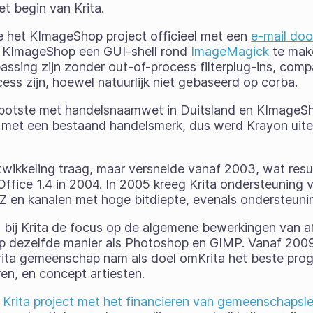
t begin van Krita.
e het KImageShop project officieel met een
e-mail doo
 KImageShop een GUI-shell rond
ImageMagick
te mak
ssing zijn zonder out-of-process filterplug-ins, com
cess zijn, hoewel natuurlijk niet gebaseerd op corba.
otste met handelsnaamwet in Duitsland en KImageS
 met een bestaand handelsmerk, dus werd Krayon uite
twikkeling traag, maar versnelde vanaf 2003, wat resu
Office 1.4 in 2004. In 2005 kreeg Krita ondersteuning 
 en kanalen met hoge bitdiepte, evenals ondersteun
 bij Krita de focus op de algemene bewerkingen van a
op dezelfde manier als Photoshop en GIMP. Vanaf 2009
Krita gemeenschap nam als doel omKrita het beste pr
ren, en concept artiesten.
t
Krita project met het financieren van gemeenschaps