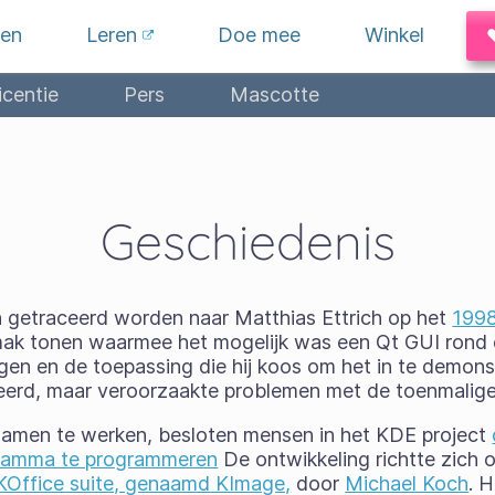
en
Leren
Doe mee
Winkel
icentie
Pers
Mascotte
Geschiedenis
n getraceerd worden naar Matthias Ettrich op het
1998
mak tonen waarmee het mogelijk was een Qt GUI rond
gen en de toepassing die hij koos om het in te demon
iceerd, maar veroorzaakte problemen met de toenmal
 samen te werken, besloten mensen in het KDE project
ramma te programmeren
De ontwikkeling richtte zich
KOffice suite, genaamd KImage,
door
Michael Koch
. 