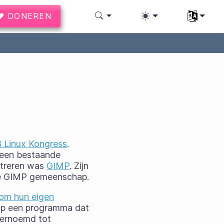
♥ DONEREN
Uw taal se
 Linux Kongress
.
 een bestaande
streren was
GIMP
. Zijn
ige GIMP gemeenschap.
om hun eigen
 op een programma dat
Hernoemd tot