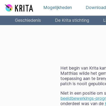
Spring naar inhoud
Mogelijkheden
Download
Geschiedenis
De Krita stichting
L
Het begin van Krita ka
Matthias wilde het ge
toepassing aan te bren
patch is nooit gepubl
Niet in een positie om
beeldbewerkings-prog
onderdeel was van de