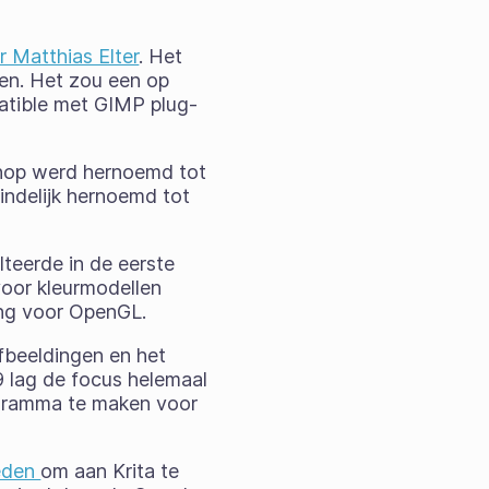
r Matthias Elter
. Het
en. Het zou een op
patible met GIMP plug-
hop werd hernoemd tot
indelijk hernoemd tot
lteerde in de eerste
voor kleurmodellen
ing voor OpenGL.
fbeeldingen en het
 lag de focus helemaal
ogramma te maken voor
leden
om aan Krita te