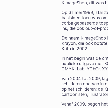
KImageShop, dit was he
Op 31 mei 1999, startt
basisidee toen was om
corba gebaseerde toepa
ins, die ook out-of-pro
De naam KImageShop b
Krayon, die ook botste
Krita in 2002.
In het begin was de on
publieke uitgave met K
CMYK, Lab, YCbCr, XYZ
Van 2004 tot 2009, lag
schilderen daarvan in 
op het schilderen: de 
cartoonisten, illustrato
Vanaf 2009, begon he