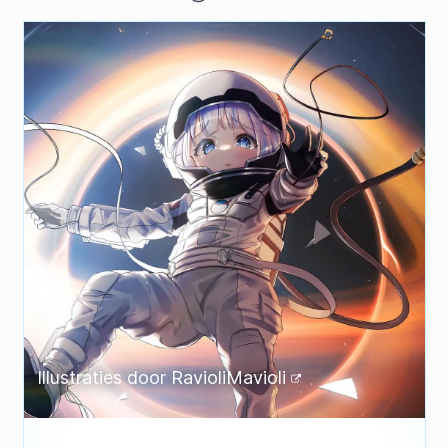
Illustraties door
RavioliMavioli