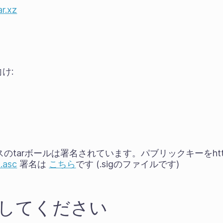
ar.xz
け:
eとソースのtarボールは署名されています。パブリックキーをh
.asc
署名は
こちら
です (.sigのファイルです)
支援してください