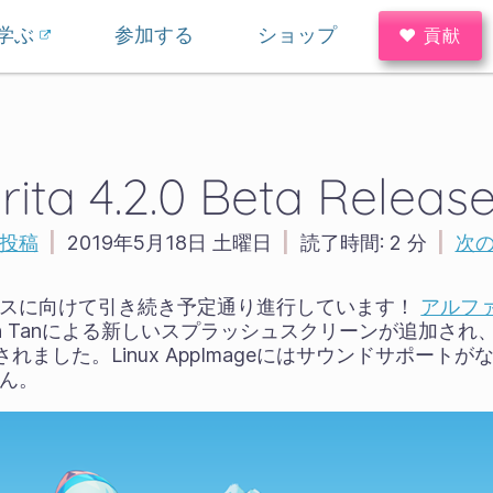
学ぶ
参加する
ショップ
♥ 貢献
rita 4.2.0 Beta Releas
投稿
|
2019年5月18日 土曜日
|
読了時間:
2 分
|
次
今月リリースに向けて引き続き予定通り進行しています！
アルフ
 Tanによる新しいスプラッシュスクリーンが追加され、Linu
されました。Linux AppImageにはサウンドサポートが
せん。