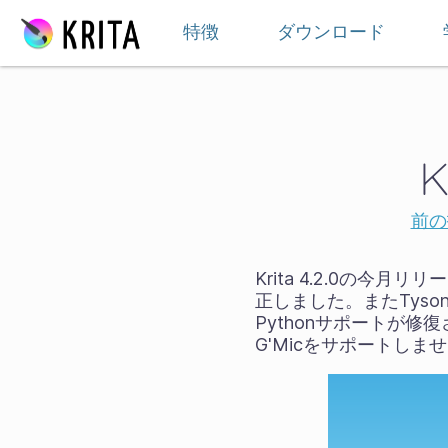
スキップ
特徴
ダウンロード
K
前の
Krita 4.2.0の
正しました。またTyson
Pythonサポートが修復
G'Micをサポートしま