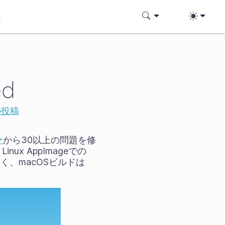
ed
の投稿
ァ
から30以上の問題を修
x AppImageでの
なく、macOSビルドは