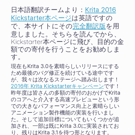
日本語翻訳チームより：
Krita 2016
は英語ですの
Kickstarter本ページ
で、本サイトにその
を用
完全翻訳版
意しました。そちらを読んでから、
Kickstarter本ページに飛び、目的の金
額での寄付を行うことをお勧めしま
す。
現在もKrita 3.0を素晴らしいリリースにする
ため最後のバグ修正を続けている途中です
が、我々は次なるステージへ踏み出します！
2016年 Krita Kickstarterキャンペーン
です！
昨年度は皆さんの多額の寄付のおかげでKrita
のコアへと介入する高速プレビューという形
での大きなパフォーマンス向上と素晴らしい
アニメーション製作機能の実装を行いまし
た。そして追加目標についてもいくつかが追
加され、一部は既にKrita 3.0に実装されてお
り、残りはKrita 3.1を待つ形となります。