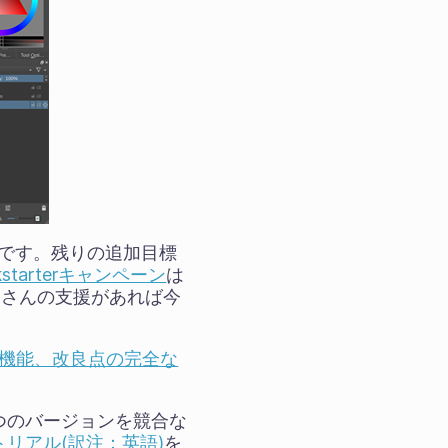
です。残りの追加目標
kstarterキャンペーン
は
皆さんの支援があれば今
加機能、改良点の完全な
二つのバージョンを競合な
リアル(訳注：英語)
を