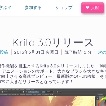
学ぶ
参加する
ショップ
♥ 貢献
Krita 3.0リリース
投稿
|
2016年5月31日 火曜日
|
読了時間:
5 分
|
次
機能を目玉とするKrita 3.0をリリースしました。1年
されたアニメーションのサポート、大きなブラシを大きな
に向上させる高速プレビュー、最新版のQtへの移植、そ
非常に大きなリリースとなっています！