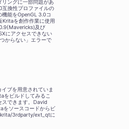
ダリングに一部問題があ
3.0互換性プロファイルの
OpenGL 3.0コ
ritaを創作作業に使用
Mavericks)及び
のOSXにアクセスできない
が見つからない」エラーで
ーカイブを用意されていま
taをビルドしてみるこ
できます。David
itaをソースコードからビ
rdparty/ext_qtに