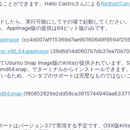
ることができます。Helio Castroさんによる
Redhat/Ce
。
ンロードしたら、実行可能にしてその場で起動してください
AppImage版の提供は64ビット版のみです。
appimage
(cc4d007aff15369d7ae90160649f9594f256
nmp-x86_64.appimage
(39d6d14d0607b7db37ea70b70
ってUbuntu Snap Image版のKritaが提供されています。Sn
.0-snap7_amd64.snap」でターミナルからインストールできます
用しているため、ペンタブのサポートは完璧なものではない
md64.snap
(f80852826e2dd58ca3615744940aa63371
サポートはバージョン3.1で実現する予定です。OSX版Krit