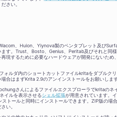
ください。
aはWacom、Huion、Yiynova製のペンタブレット及びSur
。Trust、Bosto、Genius、Peritab及びそれ
を再現するために必要なハードウェアが開発にないため
、フォルダ内のショートカットファイルkritaをダブルク
合はまずKrita 2.9のアンインストールをお願いしま
in Hochungさんによるファイルエクスプローラでkrit
ムネイルを表示させる
シェル拡張
が用意されています。
のインストールと同時にインストールできます。ZIP版の
ださい。