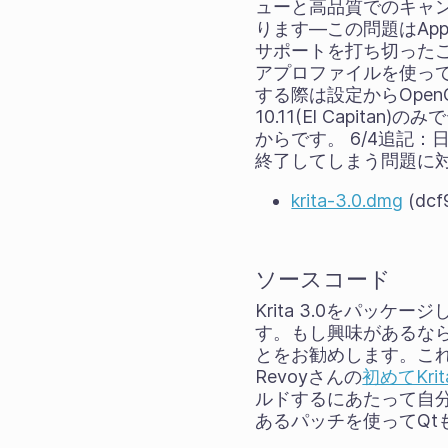
ューと高品質でのキャ
ります―この問題はApp
サポートを打ち切ったこ
アプロファイルを使って
する際は設定からOpenGL
10.11(El Capi
からです。 6/4追記：
終了してしまう問題に
krita-3.0.dmg
(dcf
ソースコード
Krita 3.0をパ
す。もし興味があるなら
とをお勧めします。これ
Revoyさんの
初めてKr
ルドするにあたって自分の持っ
あるパッチを使ってQt