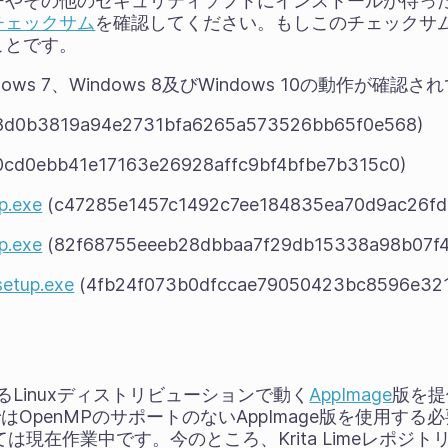
ーやその他のセキュリティソフトにインストールが待っ
1チェックサム
を確認してください。もしこのチェックサ
ことです。
indows 7、Windows 8及びWindows 10の動作が確認
8d0b3819a94e2731bfa6265a573526bb65f0e568)
0cd0ebb41e17163e26928affc9bf4bfbe7b315c0)
p.exe
(c47285e1457c1492c7ee184835ea70d9ac26fd
p.exe
(82f68755eeeb28dbbaa7f29db15338a98b07f4
_setup.exe
(4fb24f073b0dfccae79050423bc8596e321
ゆるLinuxディストリビューションで動く
AppImage
版を提
6.xではOpenMPのサポートのないAppImage版を使用する
現在作業中です。今のところ、Krita Limeレポジトリからはk