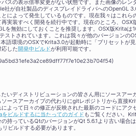
ンバスの表示倍率変更がない状態です。また画像のレン
le社が自社製品のディスプレイドライバへのOpenGL 
とによって発生しているものです。現在我々はこれらの機能を
再実装すべく開発を続行中です。現在のところ、OSX版K
を無効にしておくことを推奨します。OSX版Kritaは10.9(
tan)のみでテストされています。これは我々が他のバージョン
日本語環境のOSXでKrita3.0が起動時に「プリセット
対応した
開発中ビルド
が利用可能です。
9a5bd31efe3a2ce89dff77f7e10e23b704f54)
ッケージしたいディストリビューションの皆さん用にソースア
ソースアーカイブの代わりにgitレポジトリから直接Kri
によって日々の修正が反映された最新のコードにアクセス
itaをビルドするに当たってのガイド
もご覧ください。Kr
ているQtのバージョンがQt 5.6.1より古い場合はkrita/3
もリビルドする必要があります。