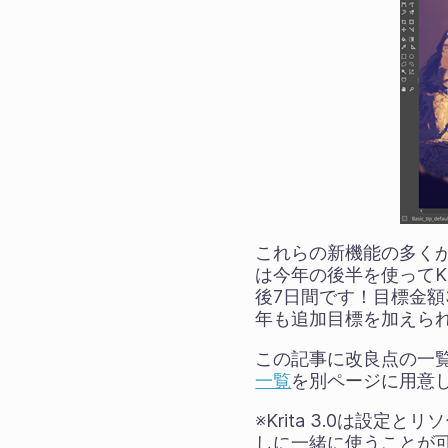
これらの新機能の多く
は今年の後半を使ってKr
後7日間です！目標金額
年も追加目標を加えら
この記事に改良点の一
一覧
を別ページに用意
※Krita 3.0は設
しに一緒に使うことが