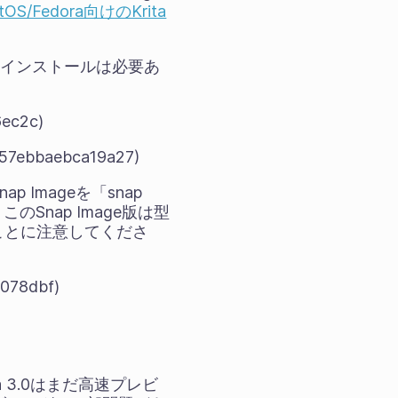
ntOS/Fedora向けのKrita
。インストールは必要あ
ec2c)
57ebbaebca19a27)
ap Imageを「snap
。このSnap Image版は型
ことに注意してくださ
078dbf)
a 3.0はまだ高速プレビ