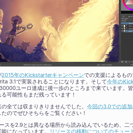
が
2015年のKickstarterキャンペーン
での支援によるもの
ita 3.1で実装されることになります。そして
今年のKic
30000ユーロ達成に後一歩のところまで来ています。
れる可能性もまだ残っています！
覧の全ては収まりきりませんでした。
今回の3.0での追
したのでぜひそちらをご覧ください！
定とリソースを2.9とは異なる場所から読み込んでいるため、
可能になっています。
リソースの移動についてのチュート