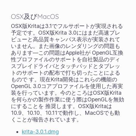
OSX及びMacOS
OSX版Kritaは3.1でフルサポートが実現される
予定です。OSX版Krita 3.0にはまだ高速プレ
ビューと高品質キャンバス表示が実装されて
いません。また画像のレンダリングの問題も
あります―この問題はApple社が OpenGL互換
性プロファイルのサポートを自社製品のディ
スプレイドライバとタッチパッドとタブレッ
トのサポートの配布で打ち切ったことによる
もので す。現在Krita開発はこれらの機能の
OpenGL 3.0コアプロファイルを使用した再実
装を行っています。今のところはOSX版Krita
を何らかの製作作業に使う際はOpenGLを無効
にすることを 推奨します。OSX版Kritaは
10.9、10.10、10.11で動作し、MacOSでも動
くことが報告されています。
krita-3.0.1.dmg