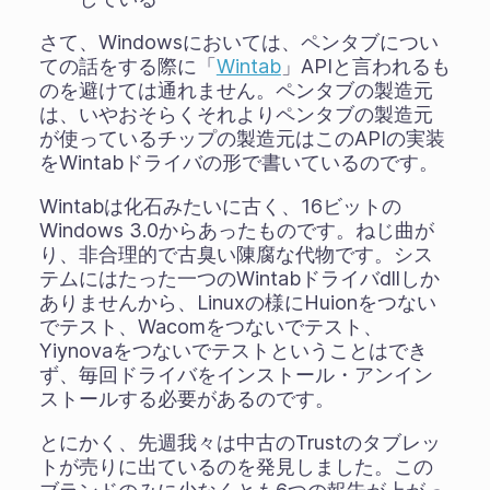
さて、Windowsにおいては、ペンタブについ
ての話をする際に「
Wintab
」APIと言われるも
のを避けては通れません。ペンタブの製造元
は、いやおそらくそれよりペンタブの製造元
が使っているチップの製造元はこのAPIの実装
をWintabドライバの形で書いているのです。
Wintabは化石みたいに古く、16ビットの
Windows 3.0からあったものです。ねじ曲が
り、非合理的で古臭い陳腐な代物です。シス
テムにはたった一つのWintabドライバdllしか
ありませんから、Linuxの様にHuionをつない
でテスト、Wacomをつないでテスト、
Yiynovaをつないでテストということはでき
ず、毎回ドライバをインストール・アンイン
ストールする必要があるのです。
とにかく、先週我々は中古のTrustのタブレッ
トが売りに出ているのを発見しました。この