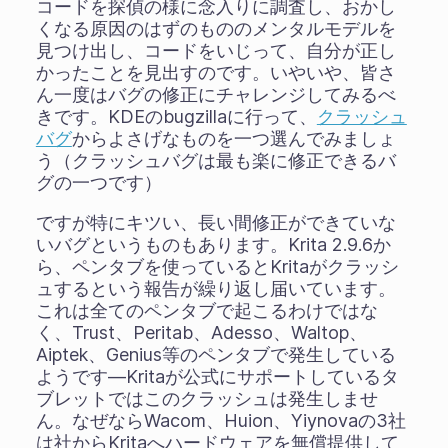
コードを探偵の様に念入りに調査し、おかし
くなる原因のはずのもののメンタルモデルを
見つけ出し、コードをいじって、自分が正し
かったことを見出すのです。いやいや、皆さ
ん一度はバグの修正にチャレンジしてみるべ
きです。KDEのbugzillaに行って、
クラッシュ
バグ
からよさげなものを一つ選んでみましょ
う（クラッシュバグは最も楽に修正できるバ
グの一つです）
ですが特にキツい、長い間修正ができていな
いバグというものもあります。Krita 2.9.6か
ら、ペンタブを使っているとKritaがクラッシ
ュするという報告が繰り返し届いています。
これは全てのペンタブで起こるわけではな
く、Trust、Peritab、Adesso、Waltop、
Aiptek、Genius等のペンタブで発生している
ようです―Kritaが公式にサポートしているタ
ブレットではこのクラッシュは発生しませ
ん。なぜならWacom、Huion、Yiynovaの3社
は社からKritaへハードウェアを無償提供して