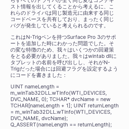
らすべてのドライバが全く同じ変なコンテキ
スト情報を出してくることから考えるに、こ
れらのドライバは同じ製造元に由来する同じ
コードベースを共有しており、まったく同じ
バグが発生していると考えられるのです。
これはN-Trigペンを持つSurface Pro 3のサポ
ートを追加した時にわかった問題でした。そ
の変な特徴のため、我々はいくつかの回避策
をとる必要がありました。我々はwintab dllに
タブレットの名前を呼び出しし、それがN-
Trigだった場合には回避フラグを設定するよう
にコードを書きました：
UINT nameLength =
m_winTab32DLL.wTInfo(WTI_DEVICES,
DVC_NAME, 0); TCHAR* dvcName = new
TCHAR[nameLength + 1]; UINT returnLength
= m_winTab32DLL.wTInfo(WTI_DEVICES,
DVC_NAME, dvcName);
Q_ASSERT(nameLength == returnLength);