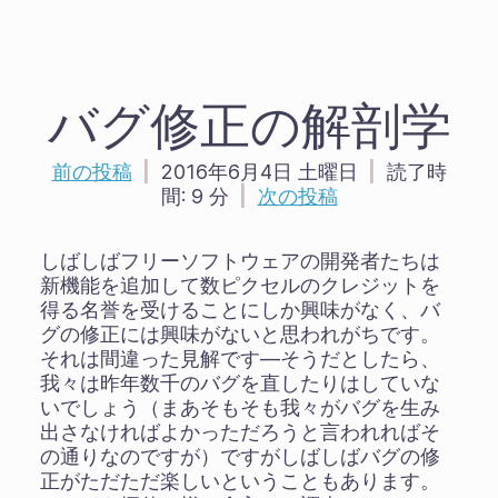
バグ修正の解剖学
前の投稿
|
2016年6月4日 土曜日
|
読了時
間:
9 分
|
次の投稿
しばしばフリーソフトウェアの開発者たちは
新機能を追加して数ピクセルのクレジットを
得る名誉を受けることにしか興味がなく、バ
グの修正には興味がないと思われがちです。
それは間違った見解です―そうだとしたら、
我々は昨年数千のバグを直したりはしていな
いでしょう（まあそもそも我々がバグを生み
出さなければよかっただろうと言われればそ
の通りなのですが）ですがしばしばバグの修
正がただただ楽しいということもあります。