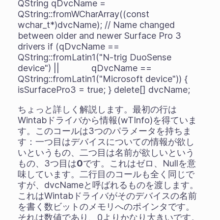
QString qDvcName =
QString::fromWCharArray((const
wchar_t*)dvcName); // Name changed
between older and newer Surface Pro 3
drivers if (qDvcName ==
QString::fromLatin1("N-trig DuoSense
device") || qDvcName ==
QString::fromLatin1("Microsoft device")) {
isSurfacePro3 = true; } delete[] dvcName;
ちょっと詳しく解説します。最初の行は
Wintabドライバから情報(wTInfo)を得ていま
す。このコールは3つのパラメータを持ちま
す：一つ目はデバイスについての情報が欲し
いというもの、二つ目は名前が欲しいという
もの、3つ目は
0
です。これはゼロ、Nullを意
味しています。二行目のコールも全く同じで
すが、dvcNameと呼ばれるものを渡します。
これはWintabドライバがそのデバイスの名前
を書く数ビットのメモリへのポインタです。
それは数値であり、0よりかなり大きいです。