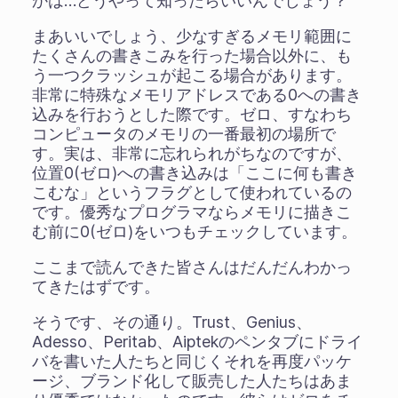
かは…どうやって知ったらいいんでしょう？
まあいいでしょう、少なすぎるメモリ範囲に
たくさんの書きこみを行った場合以外に、も
う一つクラッシュが起こる場合があります。
非常に特殊なメモリアドレスである0への書き
込みを行おうとした際です。ゼロ、すなわち
コンピュータのメモリの一番最初の場所で
す。実は、非常に忘れられがちなのですが、
位置0(ゼロ)への書き込みは「ここに何も書き
こむな」というフラグとして使われているの
です。優秀なプログラマならメモリに描きこ
む前に0(ゼロ)をいつもチェックしています。
ここまで読んできた皆さんはだんだんわかっ
てきたはずです。
そうです、その通り。Trust、Genius、
Adesso、Peritab、Aiptekのペンタブにドライ
バを書いた人たちと同じくそれを再度パッケ
ージ、ブランド化して販売した人たちはあま