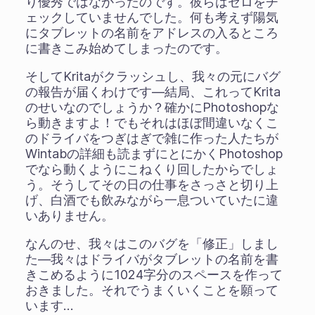
り優秀ではなかったのです。彼らはゼロをチ
ェックしていませんでした。何も考えず陽気
にタブレットの名前をアドレスの入るところ
に書きこみ始めてしまったのです。
そしてKritaがクラッシュし、我々の元にバグ
の報告が届くわけです―結局、これってKrita
のせいなのでしょうか？確かにPhotoshopな
ら動きますよ！でもそれはほぼ間違いなくこ
のドライバをつぎはぎで雑に作った人たちが
Wintabの詳細も読まずにとにかくPhotoshop
でなら動くようにこねくり回したからでしょ
う。そうしてその日の仕事をさっさと切り上
げ、白酒でも飲みながら一息ついていたに違
いありません。
なんのせ、我々はこのバグを「修正」しまし
た―我々はドライバがタブレットの名前を書
きこめるように1024字分のスペースを作って
おきました。それでうまくいくことを願って
います…