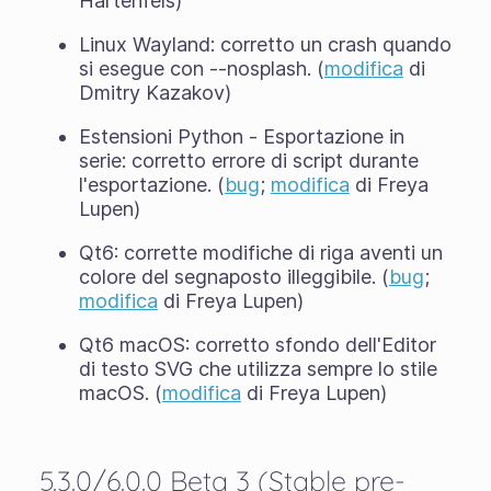
Hartenfels)
Linux Wayland: corretto un crash quando
si esegue con --nosplash. (
modifica
di
Dmitry Kazakov)
Estensioni Python - Esportazione in
serie: corretto errore di script durante
l'esportazione. (
bug
;
modifica
di Freya
Lupen)
Qt6: corrette modifiche di riga aventi un
colore del segnaposto illeggibile. (
bug
;
modifica
di Freya Lupen)
Qt6 macOS: corretto sfondo dell'Editor
di testo SVG che utilizza sempre lo stile
macOS. (
modifica
di Freya Lupen)
5.3.0/6.0.0 Beta 3 (Stable pre-