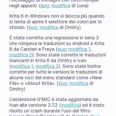
negli appunti. (
bug
;
modifica
di Luna)
Krita 6 in Windows non si blocca più quando
si tenta di aprire il selettore dei colori per lo
sfondo. (
bug
;
modifica
di Dmitry)
È stata corretta una regressione in beta 3
che rompeva le traduzioni su Android e Krita
6 da Carsten e Freya (
bug
;
modifica 1
,
modifica 2
). Sono state corrette le traduzioni
mancanti in Krita 6 da Dmitry e Ivan
(
modifica 1
,
modifica 2
). Sono state inoltre
corrette per tutte le versioni le traduzioni di
alcune voci del menu standard come «New
File» o «About Krita». (
bug
;
modifica
di
Dmitry)
L'estensione G'MIC è stata aggiornata da
Ivan alla versione 3.7.2 (
modifica
) ed è stato
risolto un crash durante l'uso del filtro