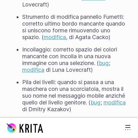
Lovecraft)
Strumento di modifica pannello Fumetti:
corretto ultimo bordo mancante quando
si uniscono forme rimuovendo uno
spazio. (
modifica
, di Agata Cacko)
Incollaggio: corretto spazio dei colori
mancante con Incolla in una nuova
immagine con una selezione. (
bug
;
modifica
di Luna Lovecraft)
Pila dei livelli: quando si passa a una
maschera con una scorciatoia, mostra il
suo nome nel messaggio mobile anziché
quello del livello genitore. (
bug
;
modifica
di Dmitry Kazakov)
Passa al contenuto
Risorse: corretta capacità di salvare
risorse che si trovano all'interno di una
sottocartella dentro un documento.