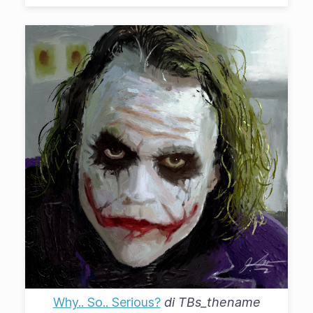
Why.. So.. Serious?
di
TBs_thename