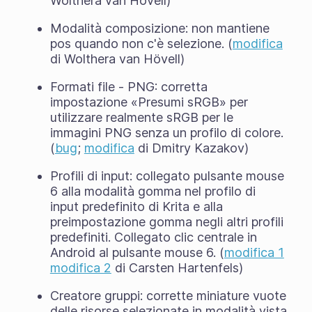
Wolthera van Hövell)
Modalità composizione: non mantiene
pos quando non c'è selezione. (
modifica
di Wolthera van Hövell)
Formati file - PNG: corretta
impostazione «Presumi sRGB» per
utilizzare realmente sRGB per le
immagini PNG senza un profilo di colore.
(
bug
;
modifica
di Dmitry Kazakov)
Profili di input: collegato pulsante mouse
6 alla modalità gomma nel profilo di
input predefinito di Krita e alla
preimpostazione gomma negli altri profili
predefiniti. Collegato clic centrale in
Android al pulsante mouse 6. (
modifica 1
modifica 2
di Carsten Hartenfels)
Creatore gruppi: corrette miniature vuote
delle risorse selezionate in modalità vista