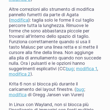
Altre correzioni allo strumento di modifica
pannello fumetti da parte di Agata
(
modifica
): taglia solo le forme il cui taglio
percorre tutta la lunghezza. Rimuove le
forme che sono abbastanza piccole per
trovarsi all'interno dello spazio di taglio.
Funziona correttamente quando si usa il
tasto Maiusc per una linea retta e si mette il
cursore alla fine della linea. Non aggiunge
alla pila di annullamento quando non succede
nulla. Ora i pulsanti e le opzioni hanno
suggerimenti esplicativi (CC
bug
;
modifica 1
,
modifica 2
).
Krita 6 non si blocca più durante il
caricamento dei layout finestre. (
bug
;
modifica
di Gregg Jansen van Vuren)
In Linux con Wayland, non si blocca più
l'incollaggio di immagini con fonti multiple