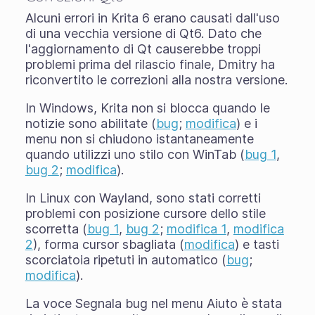
Alcuni errori in Krita 6 erano causati dall'uso
di una vecchia versione di Qt6. Dato che
l'aggiornamento di Qt causerebbe troppi
problemi prima del rilascio finale, Dmitry ha
riconvertito le correzioni alla nostra versione.
In Windows, Krita non si blocca quando le
notizie sono abilitate (
bug
;
modifica
) e i
menu non si chiudono istantaneamente
quando utilizzi uno stilo con WinTab (
bug 1
,
bug 2
;
modifica
).
In Linux con Wayland, sono stati corretti
problemi con posizione cursore dello stile
scorretta (
bug 1
,
bug 2
;
modifica 1
,
modifica
2
), forma cursor sbagliata (
modifica
) e tasti
scorciatoia ripetuti in automatico (
bug
;
modifica
).
La voce Segnala bug nel menu Aiuto è stata