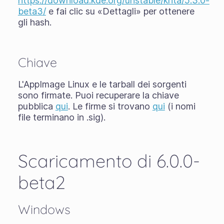
https://download.kde.org/unstable/krita/5.3.0-
beta3/
e fai clic su «Dettagli» per ottenere
gli hash.
Chiave
L'AppImage Linux e le tarball dei sorgenti
sono firmate. Puoi recuperare la chiave
pubblica
qui
. Le firme si trovano
qui
(i nomi
file terminano in .sig).
Scaricamento di 6.0.0-
beta2
Windows