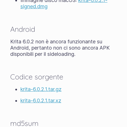
Immagine disco macOS:
krita-6.0.2.1-
signed.dmg
Android
Krita 6.0.2 non è ancora funzionante su
Android, pertanto non ci sono ancora APK
disponibili per il sideloading.
Codice sorgente
krita-6.0.2.1.tar.gz
krita-6.0.2.1.tar.xz
md5sum