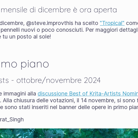
a mensile di dicembre è ora aperta
di dicembre, @steve.improvthis ha scelto
"Tropical"
come
e pennelli nuovi o poco conosciuti. Per maggiori dettagli
tu un posto al sole!
rimo piano
tists - ottobre/novembre 2024
e immagini alla
discussione Best of Krita-Artists Nomi
Alla chiusura delle votazioni, il 14 novembre, si sono f
 e sono stati inseriti nel banner delle opere in primo pia
rat_Singh