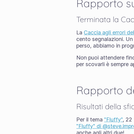
Rapporto su
Terminata la Cacc
La
Caccia agli errori d
cento segnalazioni. Un 
perso, abbiamo in prog
Non puoi attendere fino
per scovarli è sempre 
Rapporto d
Risultati della s
Per il tema
"Fluffy"
, 22
"Fluffy" di @steve.impr
anche agli altri due!