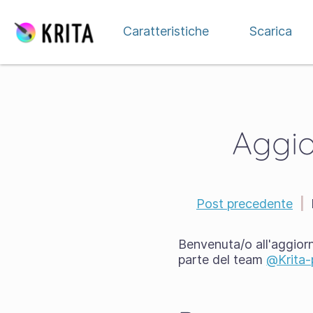
Passa al contenuto
Caratteristiche
Scarica
Aggio
Post precedente
|
Benvenuta/o all'aggior
parte del team
@Krita