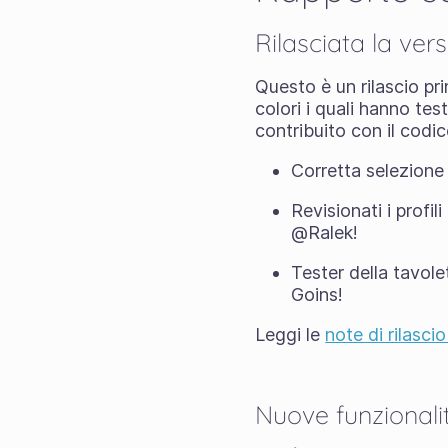
Rilasciata la ver
Questo è un rilascio pri
colori i quali hanno te
contribuito con il codic
Corretta selezione c
Revisionati i profil
@Ralek!
Tester della tavol
Goins!
Leggi le
note di rilasci
Nuove funzionalit