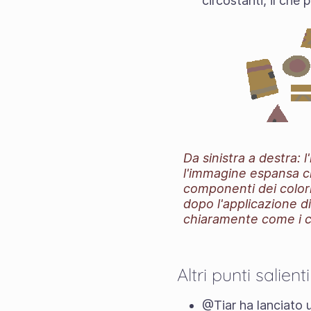
circostanti, il che
Da sinistra a destra: 
l'immagine espansa ch
componenti dei colori
dopo l'applicazione d
chiaramente come i c
Altri punti salient
@Tiar ha lanciato