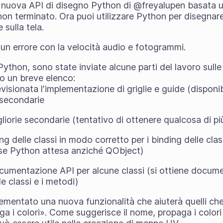
a nuova API di disegno Python di @freyalupen basata 
on terminato. Ora puoi utilizzare Python per disegn
 sulla tela.
n errore con la velocità audio e fotogrammi.
 Python, sono state inviate alcune parti del lavoro su
co un breve elenco:
isionata l'implementazione di griglie e guide (disponibi
e secondarie
liorie secondarie (tentativo di ottenere qualcosa di pi
g delle classi in modo corretto per i binding delle clas
sse Python attesa anziché QObject)
cumentazione API per alcune classi (si ottiene docum
le classi e i metodi)
mentato una nuova funzionalità che aiuterà quelli c
 i colori». Come suggerisce il nome, propaga i colori 