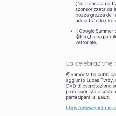
(NdT: ancora da tra
sponsorizzata da In
bozza grezza dell'a
addestrare lo stru
Il Google Summer
@Ken_Lo ha pubbl
vettoriale.
La celebrazione d
@RamonM ha pubblicato u
aggiunto Lucas Tvrdy, un
DVD di esercitazione s
professionista e sosteni
partecipanti ai saluti.
https://www.youtube