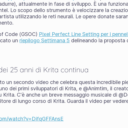
durre), attualmente in fase di sviluppo. È una funziona
tel. Lo scopo dello strumento è velocizzare la creazion
rtista utilizzando le reti neurali. Le opere donate sara
mento.
 of Code (GSOC)
Pixel Perfect Line Setting per i pennell
icato un
riepilogo Settimana 5
delineando la proposta 
ei 25 anni di Krita continua
n secondo video che celebra questa incredibile pietra
o dei primi sviluppatori di Krita, e @Animtim, il creato
u Krita. C'è anche un breve messaggio musicale di @D
tore di lungo corso di Krita. Guarda il video per vedere
.com/watch?v=DifqGFFAnsE