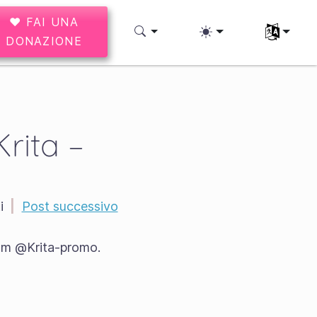
♥ FAI UNA
Seleziona l
DONAZIONE
rita –
i
|
Post successivo
team @Krita-promo.