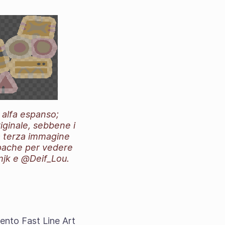
e alfa espanso;
iginale, sebbene i
la terza immagine
 opache per vedere
mjk e @Deif_Lou.
ento Fast Line Art