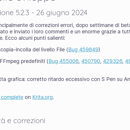
sione 5.2.3 - 26 giugno 2024
ncipalmente di correzioni errori, dopo settimane di beta
stato e inviato i loro commenti e un enorme grazie a tut
e. Ecco alcuni punti salienti:
opia-incolla del livello File (
Bug 459849
)
i FFmpeg predefiniti (
Bug 455006
,
450790
,
429326
,
4
etta grafica: corretto ritardo eccessivo con S Pen su A
o complete
on
Krita.org
.
à e correzioni