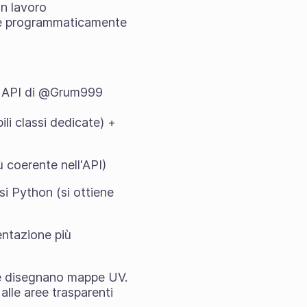
un lavoro
are programmaticamente
lle API di @Grum999
li classi dedicate) +
ù coerente nell'API)
si Python (si ottiene
entazione più
he disegnano mappe UV.
alle aree trasparenti