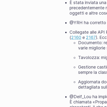
È stata inviata un
precedentemente n
oggetti e altre cose
@YRH ha corretto u
Collegate alle API
(
2160
e
2167
). Ec
Documento: rev
varie migliori
Tavolozza: mig
Gestione castin
sempre la cla
Aggiornata do
dettagliata sul
@Deif_Lou ha imple
È chiamata «Propaga