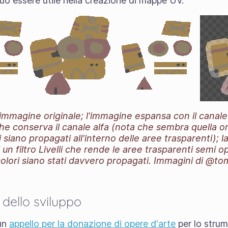
 può essere utile nella creazione di mappe UV.
l'immagine originale; l'immagine espansa con il canal
e conserva il canale alfa (nota che sembra quella or
 siano propagati all'interno delle aree trasparenti); 
i un filtro Livelli che rende le aree trasparenti semi
olori siano stati davvero propagati. Immagini di @to
i dello sviluppo
 un
appello per la donazione di opere d'arte
per lo strum