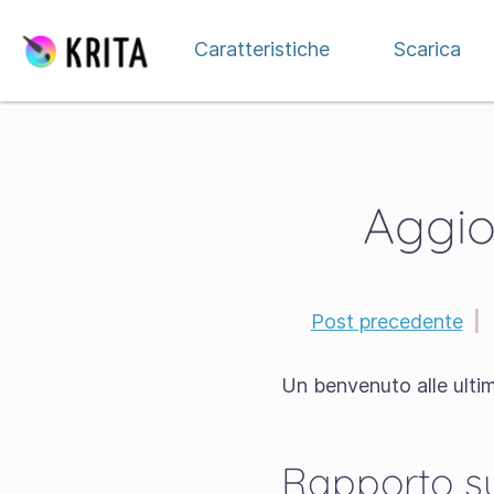
Passa al contenuto
Caratteristiche
Scarica
Aggio
Post precedente
|
Un benvenuto alle ultim
Rapporto su