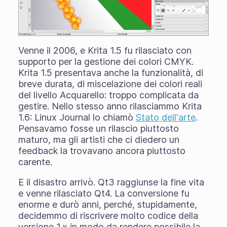
Venne il 2006, e Krita 1.5 fu rilasciato con
supporto per la gestione dei colori CMYK.
Krita 1.5 presentava anche la funzionalità, di
breve durata, di miscelazione dei colori reali
del livello Acquarello: troppo complicata da
gestire. Nello stesso anno rilasciammo Krita
1.6: Linux Journal lo chiamò
Stato dell'arte
.
Pensavamo fosse un rilascio piuttosto
maturo, ma gli artisti che ci diedero un
feedback la trovavano ancora piuttosto
carente.
E il disastro arrivò. Qt3 raggiunse la fine vita
e venne rilasciato Qt4. La conversione fu
enorme e durò anni, perché, stupidamente,
decidemmo di riscrivere molto codice della
versione 1.x in modo da rendere possibile la