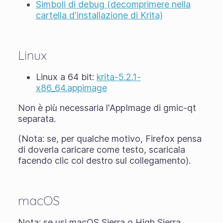
Simboli di debug (decomprimere nella
cartella d'installazione di Krita)
Linux
Linux a 64 bit:
krita-5.2.1-
x86_64.appimage
Non è più necessaria l'AppImage di gmic-qt
separata.
(Nota: se, per qualche motivo, Firefox pensa
di doverla caricare come testo, scaricala
facendo clic col destro sul collegamento).
macOS
Nota: se usi macOS Sierra o High Sierra,