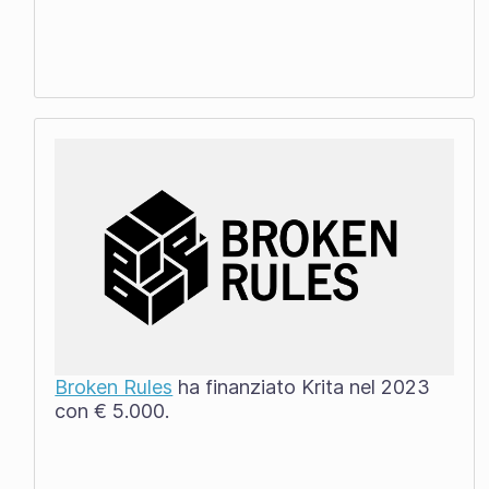
Broken Rules
ha finanziato Krita nel 2023
con € 5.000.