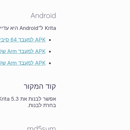
Android
Krita ל־Android היא עדיין בגדר
APK למעבד 64 סיביות מבית אינטל
APK למעבד Arm של 64 סיביות
APK למעבד Arm של 32 סיביות
קוד המקור
בחרת לבנות.
md5sum