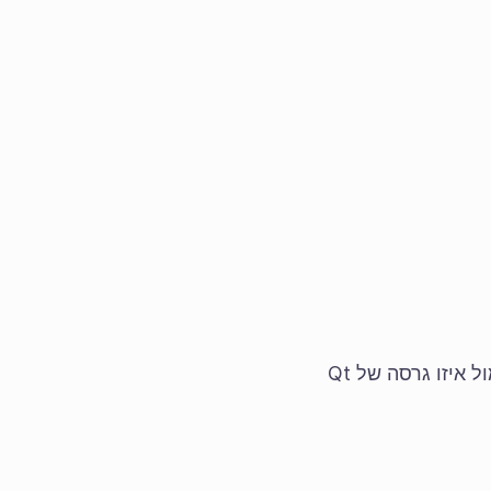
אפשר לבנות את Krita 5.3 באמצעות ארכיוני קוד המקור של Krita 6.0.0. ההבדל הוא מול איזו גרסה של Qt