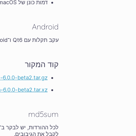
דמות כונן של macOS‏:
Android
עקב תקלות עם Qt6 ו־Android, אנחנו לא יכולים לייצר קובצי APK ל־Android של Krita 6.0.0-beta2.
קוד המקור
a-6.0.0-beta2.tar.gz
a-6.0.0-beta2.tar.xz
md5sum
לכל ההורדות, יש לבקר ב־
לקבל את הגיבובים.