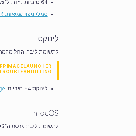
64 סיביות ניידת ל־Windows‏:
סמלי ניפוי שגיאות. (יש
לינוקס
לתשומת ליבך: החל מהמהדו
APPIMAGELAUNCHER
 TROUBLESHOOTING.
לינוקס 64 סיביות:
ge
macOS
לתשומת ליבך: גרסת ה־macOS המזערית הנתמכת עלולה להשתנות בין המהדורות.