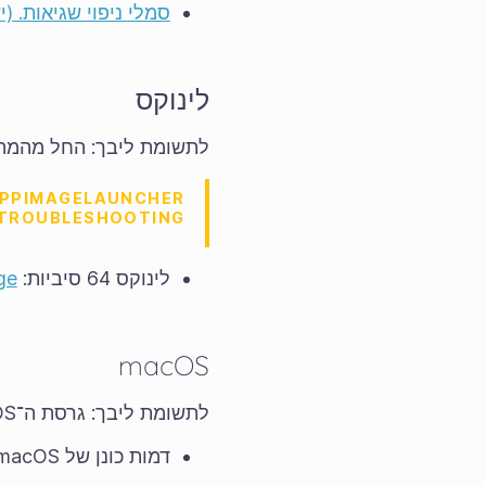
סמלי ניפוי שגיאות. (יש
לינוקס
לתשומת ליבך: החל מהמהדו
APPIMAGELAUNCHER
 TROUBLESHOOTING.
לינוקס 64 סיביות:
ge
macOS
לתשומת ליבך: גרסת ה־macOS המזערית הנתמכת עלולה להשתנות בין המהדורות.
דמות כונן של macOS‏: