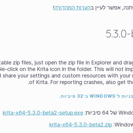
נה, אפשר לעיין ב
הערות המהדורה
!
able zip files
, just open the zip file in Explorer and d
-click on the Krita icon in the folder. This will not im
ill share your settings and custom resources with your r
of Krita. For reporting crashes, also get t
ב־32 סיביות.
krita-x64-5.3.0-beta2-setup.exe
krita-x64-5.3.0-beta2.zip