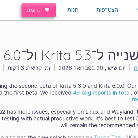
הצטרפות
חנות
♥ תרומה
Krita 5 ול־Krita 6.0
ת
|
יום שישי, 20 בפברואר 2026
|
זמן קריאה:
3 דקות
|
ng the second beta of Krita 5.3.0 and Krita 6.0.0. Our 
 the first beta. We received
49 bug reports in total
, 
.
re
a2 has more issues, especially on Linux and Wayland, t
esting with actual productive work, it's best to test 
will remain the recommended ve
se also has the new splash screen by
Tyson Tan
- "Kiki