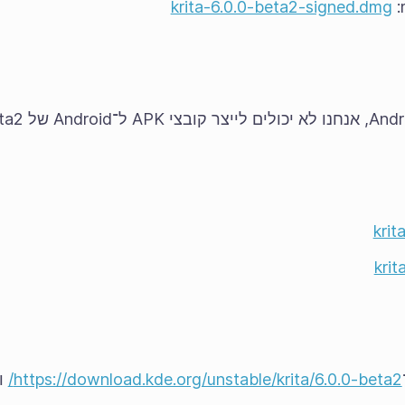
krita-6.0.0-beta2-signed.dmg
krit
krit
https://download.kde.org/unstable/krita/6.0.0-beta2/
ול