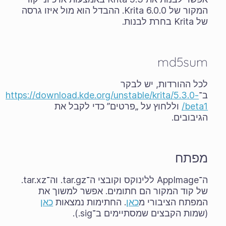
המקור של Krita 6.0.0. ההבדל הוא מול איזו גרסה
של Krita בחרת לבנות.
md5sum
לכל ההורדות, יש לבקר
ב־
https://download.kde.org/unstable/krita/5.3.0-
beta1/
וללחוץ על „פרטים” כדי לקבל את
הגיבובים.
מפתח
ה־AppImage ללינוקס וקובצי ה־‎.tar.gz וה־‎.tar.xz
של קוד המקור הם חתומים. אפשר למשוך את
המפתח הציבורי מ
כאן
. החתימות נמצאות
כאן
(שמות הקבצים שמסתיימים ב־‎.sig).