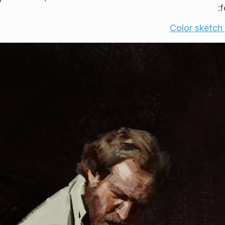
f
Color sketch