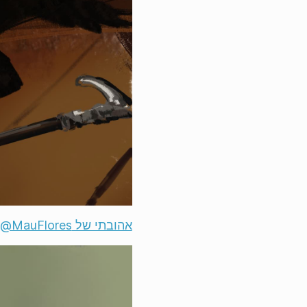
אהובתי של ‎@MauFlores