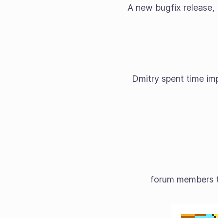
A new bugfix release, K
Dmitry spent time im