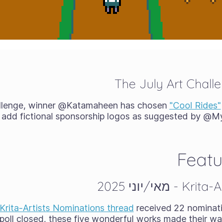
The July Art Chall
hallenge, winner @Katamaheen has chosen
"Cool Rides"
y add fictional sponsorship logos as suggested by @My
Featu
 Krita-Artists Nominations thread
received 22 nominat
poll closed, these five wonderful works made their way