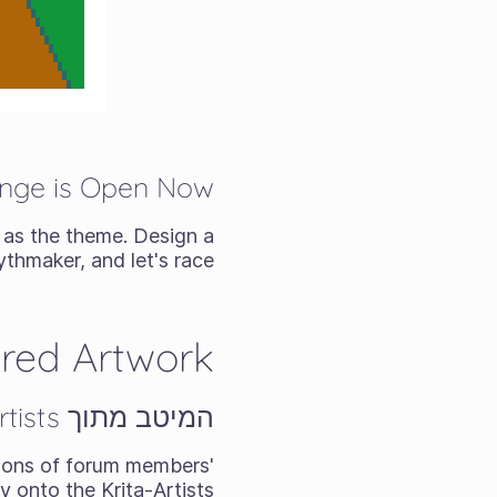
enge is Open Now
as the theme. Design a
thmaker, and let's race!
red Artwork
המיטב מתוך Krita-Artists - מאי/יוני 2025
ions of forum members'
 onto the Krita-Artists