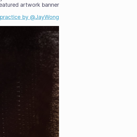
eatured artwork banner:
 practice by @JayWong