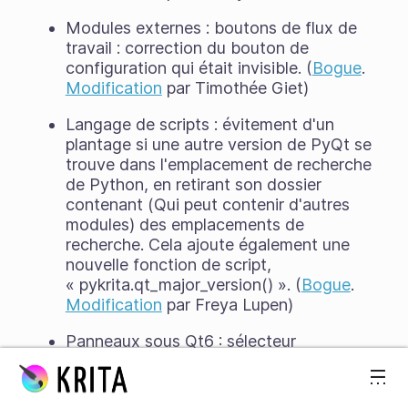
Modules externes : boutons de flux de
travail : correction du bouton de
configuration qui était invisible. (
Bogue
.
Modification
par Timothée Giet)
Langage de scripts : évitement d'un
plantage si une autre version de PyQt se
trouve dans l'emplacement de recherche
de Python, en retirant son dossier
contenant (Qui peut contenir d'autres
modules) des emplacements de
recherche. Cela ajoute également une
nouvelle fonction de script,
« pykrita.qt_major_version() ». (
Bogue
.
Modification
par Freya Lupen)
Panneaux sous Qt6 : sélecteur
Aller directement au contenu
spécifique de couleurs : correction de la
non-mise à jour de la saturation et de la
valeur/luminosité en mode « HSV /