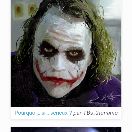
Pourquoi... si... sérieux ?
par
TBs_thename