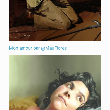
Mon amour par @MauFlores