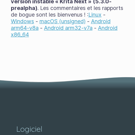
version instable « Krita Next » (5.3.0-
prealpha)
. Les commentaires et les rapports
de bogue sont les bienvenus ! :
Linux
-
Windows
-
macOS (unsigned)
-
Android
arm64-v8a
-
Android arm32-v7a
-
Android
x86_64
Logiciel