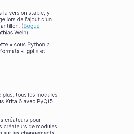
 la version stable, y
e lors de l'ajout d'un
ntillon. (
Bogue
thias Wein)
ette » sous Python a
formats « .gpl » et
 plus, tous les modules
ous Krita 6 avec PyQt5
rs créateurs pour
es créateurs de modules
ien sur les changements