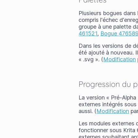
Plusieurs bogues dans l
compris l'échec d'enreg
groupe à une palette da
461521
,
Bogue 47658
Dans les versions de d
été ajouté à nouveau. I
« .svg ». (
Modification
Progression du p
La version « Pré-Alpha
externes intégrés sous
aussi. (
Modification
par
Les modules externes cr
fonctionner sous Krita 
externes souhaitant ant