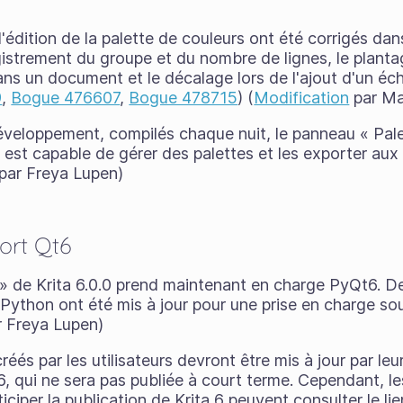
'édition de la palette de couleurs ont été corrigés dans
istrement du groupe et du nombre de lignes, le plantag
ns un document et le décalage lors de l'ajout d'un écha
9
,
Bogue 476607
,
Bogue 478715
) (
Modification
par Ma
éveloppement, compilés chaque nuit, le panneau « Pal
l est capable de gérer des palettes et les exporter aux 
par Freya Lupen)
ort Qt6
 » de Krita 6.0.0 prend maintenant en charge PyQt6. De
 Python ont été mis à jour pour une prise en charge s
 Freya Lupen)
éés par les utilisateurs devront être mis à jour par leu
6, qui ne sera pas publiée à court terme. Cependant, l
iciper la publication de Krita 6 peuvent consulter le l