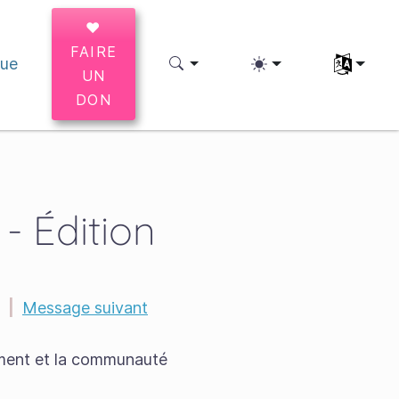
♥
FAIRE
que
Sélectionne
UN
DON
- Édition
|
Message suivant
ement et la communauté