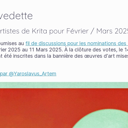
vedette
rtistes de Krita pour Février / Mars 202
oumises au
fil de discussions pour les nominations des 
rier 2025 au 11 Mars 2025. À la clôture des votes, le 
 été inscrites dans la bannière des œuvres d'art mise
 par @Yaroslavus_Artem