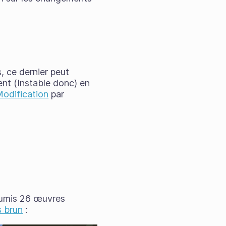
, ce dernier peut
ent (Instable donc) en
odification
par
oumis 26 œuvres
s brun
: