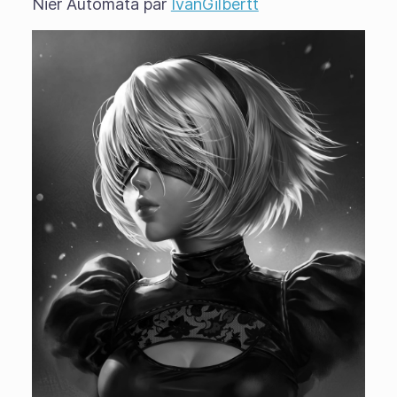
Nier Automata par
IvanGilbertt