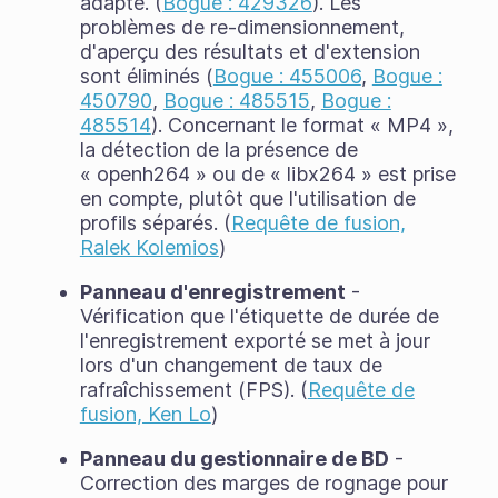
adapté. (
Bogue : 429326
). Les
problèmes de re-dimensionnement,
d'aperçu des résultats et d'extension
sont éliminés (
Bogue : 455006
,
Bogue :
450790
,
Bogue : 485515
,
Bogue :
485514
). Concernant le format « MP4 »,
la détection de la présence de
« openh264 » ou de « libx264 » est prise
en compte, plutôt que l'utilisation de
profils séparés. (
Requête de fusion,
Ralek Kolemios
)
Panneau d'enregistrement
-
Vérification que l'étiquette de durée de
l'enregistrement exporté se met à jour
lors d'un changement de taux de
rafraîchissement (FPS). (
Requête de
fusion, Ken Lo
)
Panneau du gestionnaire de BD
-
Correction des marges de rognage pour