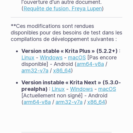
l'ouverture d'un autre document.
(
Requête de fusion, Freya Lupen
)
**Ces modifications sont rendues
disponibles pour des besoins de test dans les
compilations de développement suivantes :
Version stable « Krita Plus » (5.2.2+)
:
Linux
-
Windows
-
macOS
[Pas encore
disponible] - Android (
arm64-v8a
/
arm32-v7a
/
x86_64
)
Version instable « Krita Next » (5.3.0-
prealpha)
:
Linux
-
Windows
-
macOS
[Actuellement non signé] - Android
(
arm64-v8a
/
arm32-v7a
/
x86_64
)