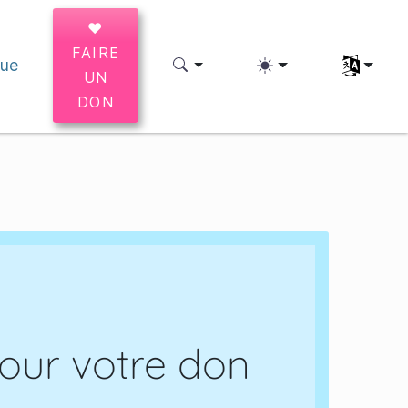
♥
FAIRE
que
Sélectionne
UN
DON
our votre don