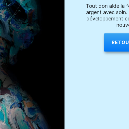
Tout don aide la f
argent avec soin. 
développement cor
nouve
RETOU