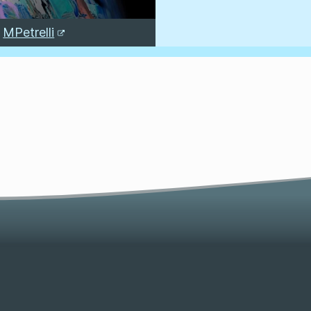
r
MPetrelli