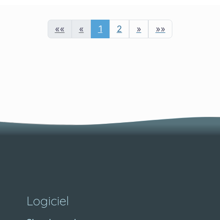
««
«
1
2
»
»»
Logiciel