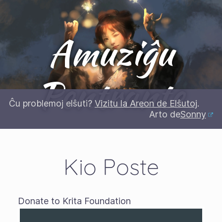
Amuziĝu
Pentrante
Ĉu problemoj elŝuti?
Vizitu la Areon de Elŝutoj
.
Arto de
Sonny
Kio Poste
Donate to Krita Foundation