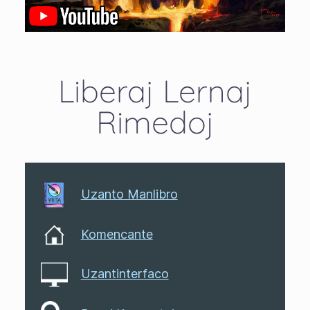
Liberaj Lernaj
Rimedoj
Uzanto Manlibro
Komencante
Uzantinterfaco