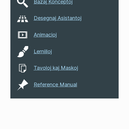
Bazaj Konceptoj
Desegnaj Asistantoj
Animacioj
Lerniiloj
Tavoloj kaj Maskoj
Reference Manual