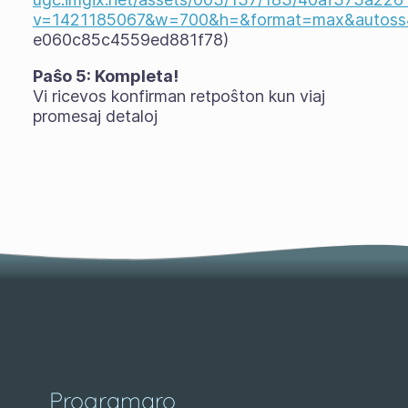
v=1421185067&w=700&h=&format=max&autos
e060c85c4559ed881f78)
Paŝo 5: Kompleta!
Vi ricevos konfirman retpoŝton kun viaj
promesaj detaloj
Programaro