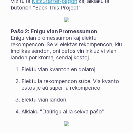
Vizitu la
KickStarter-paĝon
kaj alklaku la
butonon "Back This Project"
Paŝo 2: Enigu vian Promessumon
Enigu vian promessumon kaj elektu
rekompencon. Se vi elektas rekompencon, kiu
implikas sendon, oni petos vin inkluzivi vian
landon por kromaj sendaj kostoj.
Elektu vian kvanton en dolaroj
Elektu la rekompencon sube. Via kvanto
estos je aŭ super la rekompenco.
Elektu vian landon
Alklaku "Daŭrigu al la sekva paŝo"