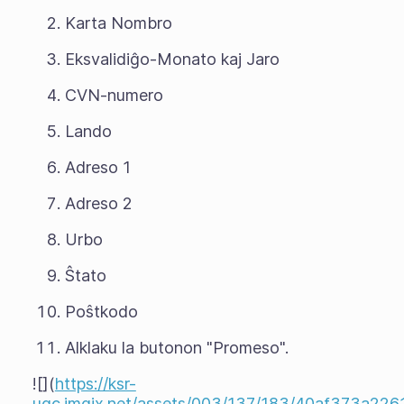
Karta Nombro
Eksvalidiĝo-Monato kaj Jaro
CVN-numero
Lando
Adreso 1
Adreso 2
Urbo
Ŝtato
Poŝtkodo
Alklaku la butonon "Promeso".
![](
https://ksr-
ugc.imgix.net/assets/003/137/183/40af373a226