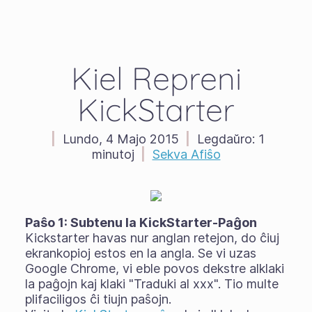
Kiel Repreni
KickStarter
|
Lundo, 4 Majo 2015
|
Legdaŭro:
1
minutoj
|
Sekva Afiŝo
Paŝo 1: Subtenu la KickStarter-Paĝon
Kickstarter havas nur anglan retejon, do ĉiuj
ekrankopioj estos en la angla. Se vi uzas
Google Chrome, vi eble povos dekstre alklaki
la paĝojn kaj klaki "Traduki al xxx". Tio multe
plifaciligos ĉi tiujn paŝojn.