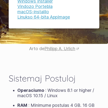
Windows Installer
Vindozo Portebla
macOS-instalilo
Linukso 64-bita AppImage
Arto de
Philipp A. Urlich
Sistemaj Postuloj
Operaciumo
: Windows 8.1 or higher /
macOS 10.15 / Linux
RAM
: Minimume postulas 4 GB. 16 GB