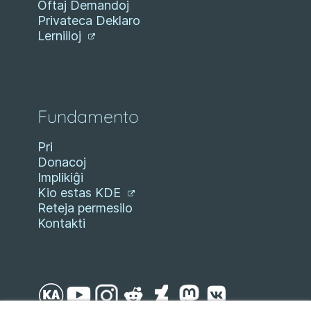
Oftaj Demandoj
Privateca Deklaro
Lerniiloj
Fundamento
Pri
Donacoj
Implikiĝi
Kio estas KDE
Reteja permesilo
Kontakti
Salti al enhavo