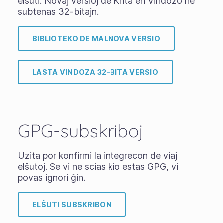
elŝuti. Novaj versioj de Krita en Vindozo ne
subtenas 32-bitajn.
BIBLIOTEKO DE MALNOVA VERSIO
LASTA VINDOZA 32-BITA VERSIO
GPG-subskriboj
Uzita por konfirmi la integrecon de viaj
elŝutoj. Se vi ne scias kio estas GPG, vi
povas ignori ĝin.
ELŜUTI SUBSKRIBON