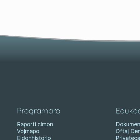
Programaro
Eduka
Raporti cimon
Dokumen
Vojmapo
Oftaj De
Eldonhistorio
Privatec