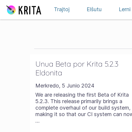
Salti al enhavo
Trajtoj
Elŝutu
Lerni
Unua Beta por Krita 5.2.3
Eldonita
Merkredo, 5 Junio 2024
We are releasing the first Beta of Krita
5.2.3. This release primarily brings a
complete overhaul of our build system,
making it so that our CI system can no
…