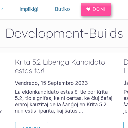
Implikiĝi
Butiko
♥ DONI
Development-Builds
Krita 5.2 Liberiga Kandidato
D
estas for!
L
Vendredo, 15 Septembro 2023
Ĵ
La eldonkandidato estas ĉi tie por Krita
P
5.2, tio signifas, ke ni certas, ke ĉiuj ĉefaj
e
eraroj kaŭzitaj de la ŝanĝoj en Krita 5.2
ŝa
w
nun estis riparita, kaj ŝatus …
je