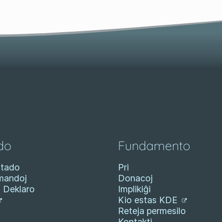
do
Fundamento
tado
Pri
mandoj
Donacoj
a Deklaro
Implikiĝi
Kio estas KDE
Reteja permesilo
Kontakti