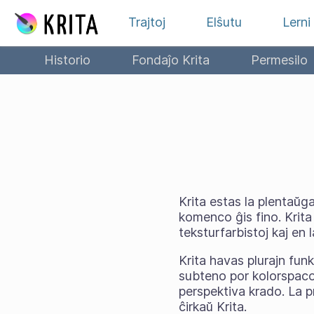
Salti al enhavo
Trajtoj
Elŝutu
Lerni
Historio
Fondaĵo Krita
Permesilo
Krita estas la plentaŭga
komenco ĝis fino. Krita 
teksturfarbistoj kaj en
Krita havas plurajn funk
subteno por kolorspaco
perspektiva krado. La p
ĉirkaŭ Krita.