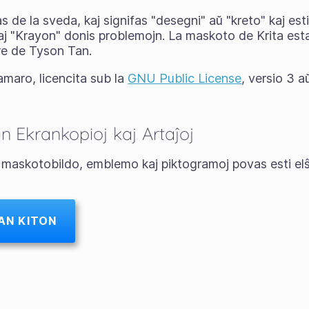
 de la sveda, kaj signifas "desegni" aŭ "kreto" kaj esti
"Krayon" donis problemojn. La maskoto de Krita estas [
are de Tyson Tan.
ramaro, licencita sub la
GNU Public License
, versio 3 a
n Ekrankopioj kaj Artaĵoj
 maskotobildo, emblemo kaj piktogramoj povas esti elŝu
AN KITON