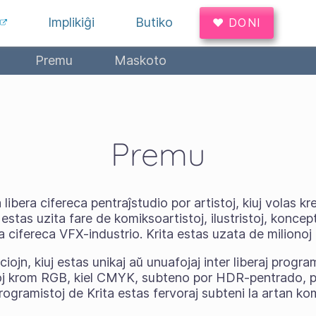
Implikiĝi
Butiko
♥ DONI
Premu
Maskoto
Premu
 libera cifereca pentraĵstudio por artistoj, kiuj volas k
estas uzita fare de komiksoartistoj, ilustristoj, koncept
 la cifereca VFX-industrio. Krita estas uzata de miliono
ciojn, kiuj estas unikaj aŭ unuafojaj inter liberaj progra
j krom RGB, kiel CMYK, subteno por HDR-pentrado, pe
rogramistoj de Krita estas fervoraj subteni la artan k