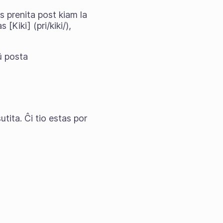
s prenita post kiam la
Kiki] (pri/kiki/),
ŭ posta
tita. Ĉi tio estas por