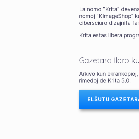
La nomo "Krita" devenas
nomoj "KImageShop" kaj 
cibersciuro dizajnita f
Krita estas libera prog
Gazetara Ilaro ku
Arkivo kun ekrankopioj,
rimedoj de Krita 5.0.
ELŜUTU GAZETAR