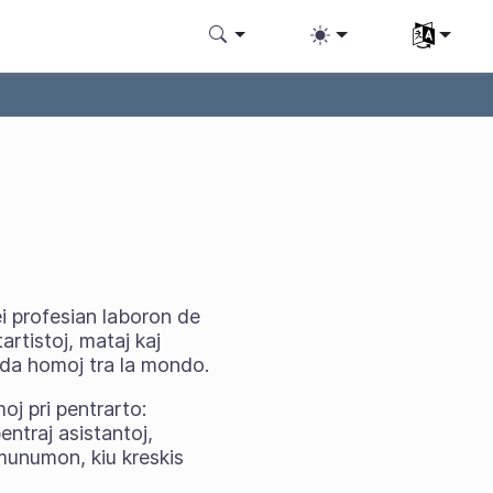
Elektu vian
rei profesian laboron de
artistoj, mataj kaj
j da homoj tra la mondo.
moj pri pentrarto:
ntraj asistantoj,
omunumon, kiu kreskis