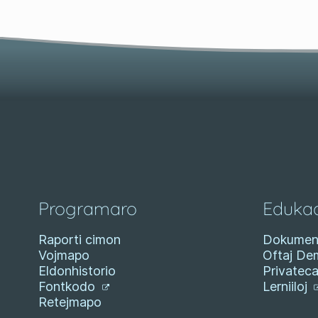
Programaro
Eduka
Raporti cimon
Dokumen
Vojmapo
Oftaj De
Eldonhistorio
Privatec
Fontkodo
Lerniiloj
Retejmapo