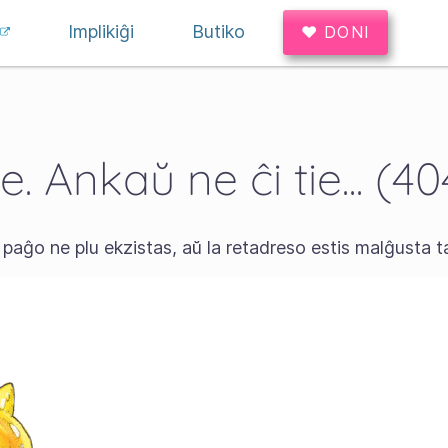
Implikiĝi
Butiko
♥ DONI
e. Ankaŭ ne ĉi tie... (40
 paĝo ne plu ekzistas, aŭ la retadreso estis malĝusta ta