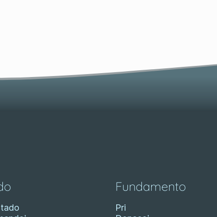
do
Fundamento
tado
Pri