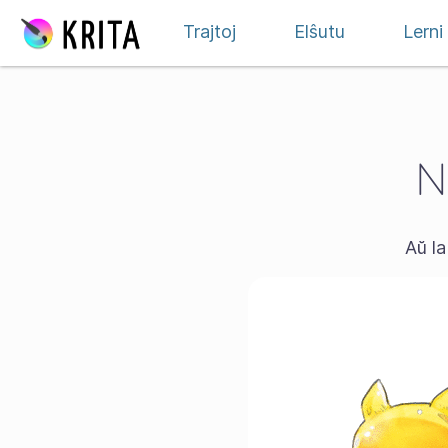
Salti al enhavo
Trajtoj
Elŝutu
Lerni
N
Aŭ la