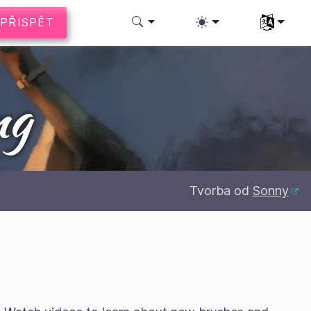
PŘISPĚT
Zvolte svůj
ng
Tvorba od
Sonny