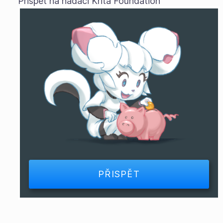
Přispět na nadaci Krita Foundation
PŘISPĚT