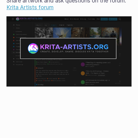
Share artwork and ask questions on the forum:
Krita Artists forum