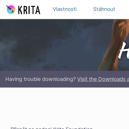
Přejít na obsah
Vlastnosti
Stáhnout
H
Having trouble downloading?
Visit the Downloads 