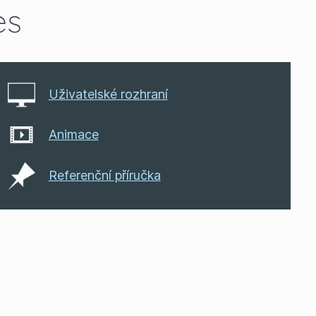
es
Uživatelské rozhraní
Animace
Referenční příručka