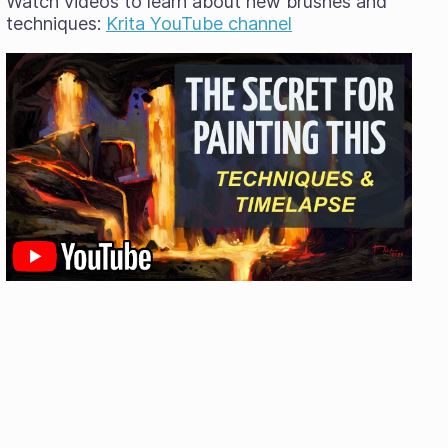
Watch videos to learn about new brushes and
techniques:
Krita YouTube channel