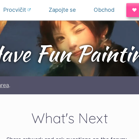
Procvičit
Zapojte se
Obchod
♥ 
ave Fun Painti
area
.
What's Next